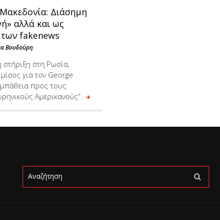
 Μακεδονία: Διάσημη
ή» αλλά και ως
 των fakenews
ρα Βουδούρη
η στήριξη στη Ρωσία,
 μίσος για τον George
υμπάθεια προς τους
ρηνικούς Αμερικανούς”.