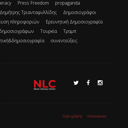
teracy
Press Freedom
propaganda
Δημήτρης Τριανταφυλλίδης
Δημοσιογράφοι
ευση πληροφοριών
Ερευνητική Δημοσιογραφία
 δημοσιογράφων
Τουρκία
Τραμπ
ιτική&δημοσιογραφία
συνεντεύξεις
Όροι χρήσης
Επικοινωνία