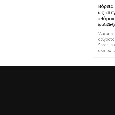
Βόρεια
ως «πηγ
«θύμα»
by
Αλεξάνδ
“Aμέριστ
ασίγαστο
Soros, σ
σκληροπυ