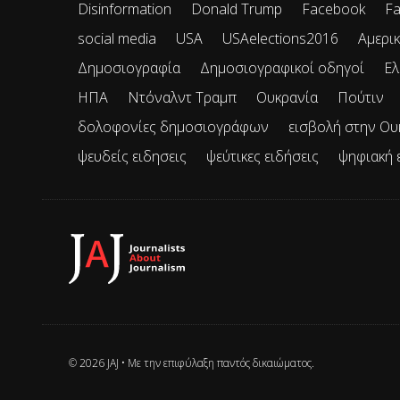
Disinformation
Donald Trump
Facebook
Fa
social media
USA
USAelections2016
Αμερικ
Δημοσιογραφία
Δημοσιογραφικοί οδηγοί
Ελ
ΗΠΑ
Ντόναλντ Τραμπ
Ουκρανία
Πούτιν
δολοφονίες δημοσιογράφων
εισβολή στην Ου
ψευδείς ειδησεις
ψεύτικες ειδήσεις
ψηφιακή 
© 2026 JAJ • Mε την επιφύλαξη παντός δικαιώματος.