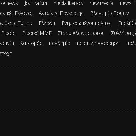
ke news
Journalism
media literacy
new media
news li
ανικές Εκλογές
Αντώνης Παγκράτης
Βλαντιμίρ Πούτιν
ευθερία Τύπου
Ελλάδα
Ενημερωμένοι πολίτες
Επαλήθ
Ρωσία
Ρωσικά ΜΜΕ
Σίσσυ Αλωνιστιώτου
Συλλήψεις
κρανία
λαϊκισμός
πανδημία
παραπληροφόρηση
πολ
εποχή