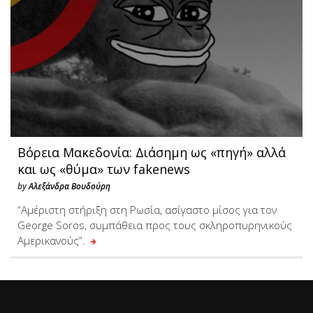
Βόρεια Μακεδονία: Διάσημη ως «πηγή» αλλά
και ως «θύμα» των fakenews
by
Αλεξάνδρα Βουδούρη
“Aμέριστη στήριξη στη Ρωσία, ασίγαστο μίσος για τον
George Soros, συμπάθεια προς τους σκληροπυρηνικούς
Αμερικανούς”.