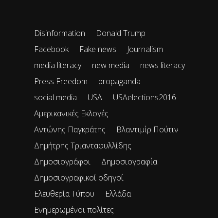
Disinformation
Donald Trump
Facebook
Fake news
Journalism
media literacy
new media
news literacy
Press Freedom
propaganda
social media
USA
USAelections2016
Αμερικανικές Εκλογές
Αντώνης Παγκράτης
Βλαντιμίρ Πούτιν
Δημήτρης Τριανταφυλλίδης
Δημοσιογράφοι
Δημοσιογραφία
Δημοσιογραφικοί οδηγοί
Ελευθερία Τύπου
Ελλάδα
Ενημερωμένοι πολίτες