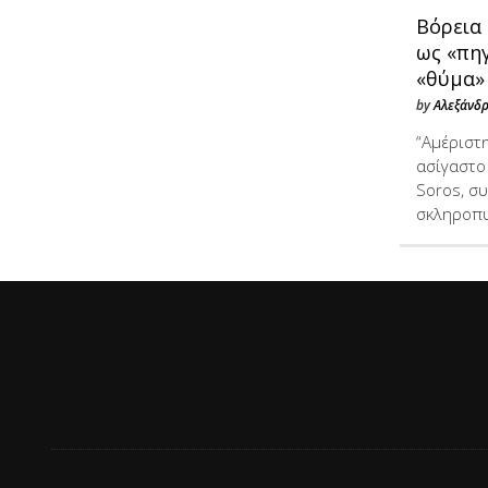
Βόρεια
ως «πηγ
«θύμα»
by
Αλεξάνδ
“Aμέριστ
ασίγαστο
Soros, σ
σκληροπυ