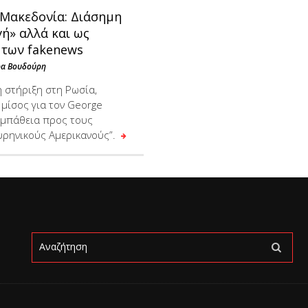
 Μακεδονία: Διάσημη
ή» αλλά και ως
 των fakenews
ρα Βουδούρη
η στήριξη στη Ρωσία,
 μίσος για τον George
υμπάθεια προς τους
ρηνικούς Αμερικανούς”.