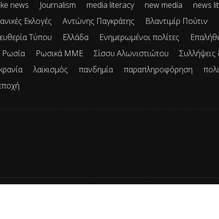
ke news
Journalism
media literacy
new media
news li
ανικές Εκλογές
Αντώνης Παγκράτης
Βλαντιμίρ Πούτιν
ευθερία Τύπου
Ελλάδα
Ενημερωμένοι πολίτες
Επαλήθ
Ρωσία
Ρωσικά ΜΜΕ
Σίσσυ Αλωνιστιώτου
Συλλήψεις
κρανία
λαϊκισμός
πανδημία
παραπληροφόρηση
πολ
εποχή