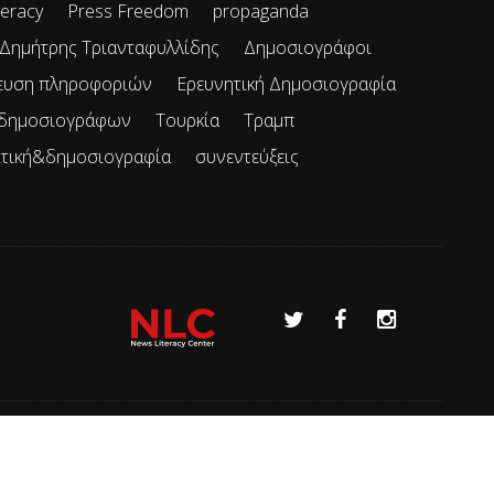
teracy
Press Freedom
propaganda
Δημήτρης Τριανταφυλλίδης
Δημοσιογράφοι
ευση πληροφοριών
Ερευνητική Δημοσιογραφία
 δημοσιογράφων
Τουρκία
Τραμπ
ιτική&δημοσιογραφία
συνεντεύξεις
Όροι χρήσης
Επικοινωνία