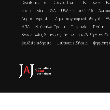
Disinformation
Donald Trump
Facebook
Fa
social media
USA
USAelections2016
Αμερικ
Δημοσιογραφία
Δημοσιογραφικοί οδηγοί
Ελ
ΗΠΑ
Ντόναλντ Τραμπ
Ουκρανία
Πούτιν
δολοφονίες δημοσιογράφων
εισβολή στην Ου
ψευδείς ειδησεις
ψεύτικες ειδήσεις
ψηφιακή 
© 2026 JAJ • Mε την επιφύλαξη παντός δικαιώματος.