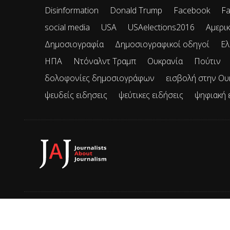
Disinformation
Donald Trump
Facebook
Fa
social media
USA
USAelections2016
Αμερικ
Δημοσιογραφία
Δημοσιογραφικοί οδηγοί
Ελ
ΗΠΑ
Ντόναλντ Τραμπ
Ουκρανία
Πούτιν
δολοφονίες δημοσιογράφων
εισβολή στην Ου
ψευδείς ειδησεις
ψεύτικες ειδήσεις
ψηφιακή 
© 2026 JAJ • Mε την επιφύλαξη παντός δικαιώματος.