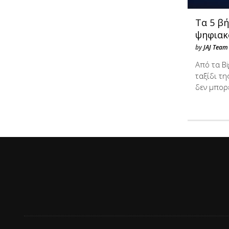
Τα 5 β
ψηφιακ
by
JAJ Team
Από τα Bi
ταξίδι τ
δεν μπορ