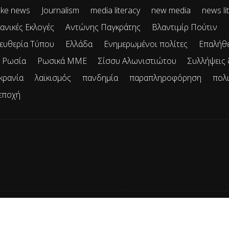
ke news
Journalism
media literacy
new media
news li
ανικές Εκλογές
Αντώνης Παγκράτης
Βλαντιμίρ Πούτιν
ευθερία Τύπου
Ελλάδα
Ενημερωμένοι πολίτες
Επαλήθ
Ρωσία
Ρωσικά ΜΜΕ
Σίσσυ Αλωνιστιώτου
Συλλήψεις
κρανία
λαϊκισμός
πανδημία
παραπληροφόρηση
πολ
εποχή