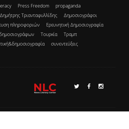
teracy
Press Freedom
propaganda
Δημήτρης Τριανταφυλλίδης
Δημοσιογράφοι
ευση πληροφοριών
Ερευνητική Δημοσιογραφία
 δημοσιογράφων
Τουρκία
Τραμπ
ιτική&δημοσιογραφία
συνεντεύξεις
Όροι χρήσης
Επικοινωνία