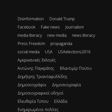
Disinformation
Donald Trump
Facebook
Fake news
Journalism
media literacy
new media
news literacy
Press Freedom
propaganda
social media
USA
USAelections2016
Αμερικανικές Εκλογές
Αντώνης Παγκράτης
Βλαντιμίρ Πούτιν
Δημήτρης Τριανταφυλλίδης
Δημοσιογράφοι
Δημοσιογραφία
Δημοσιογραφικοί οδηγοί
Ελευθερία Τύπου
Ελλάδα
Ενημερωμένοι πολίτες