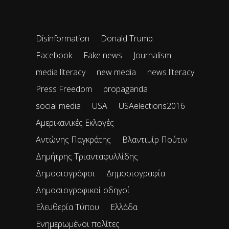
Disinformation
Donald Trump
Facebook
Fake news
Journalism
media literacy
new media
news literacy
Press Freedom
propaganda
social media
USA
USAelections2016
Αμερικανικές Εκλογές
Αντώνης Παγκράτης
Βλαντιμίρ Πούτιν
Δημήτρης Τριανταφυλλίδης
Δημοσιογράφοι
Δημοσιογραφία
Δημοσιογραφικοί οδηγοί
Ελευθερία Τύπου
Ελλάδα
Ενημερωμένοι πολίτες