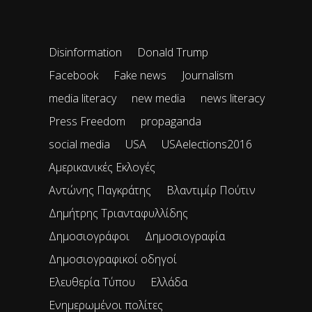
Disinformation
Donald Trump
Facebook
Fake news
Journalism
media literacy
new media
news literacy
Press Freedom
propaganda
social media
USA
USAelections2016
Αμερικανικές Εκλογές
Αντώνης Παγκράτης
Βλαντιμίρ Πούτιν
Δημήτρης Τριανταφυλλίδης
Δημοσιογράφοι
Δημοσιογραφία
Δημοσιογραφικοί οδηγοί
Ελευθερία Τύπου
Ελλάδα
Ενημερωμένοι πολίτες