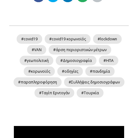
#covid19
#covid19 κορωνοϊός
#lockdown
#VAN
#άρση περιοριστικών μέτρων
#γεωπολιτική
#Δημοσιογραφία
#ΗΠΑ
#κορωνοϊός
#οδηγίες
#πανδημία
#παραπληροφόρηση
#Συλλήψεις δημοσιογράφων
#Ταγίπ Ερντογάν
#Τουρκία