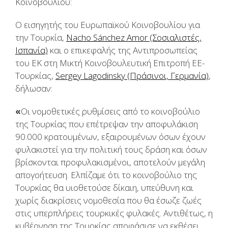
Κοινοβουλίου:
Ο εισηγητής του Ευρωπαϊκού Κοινοβουλίου για
την Τουρκία,
Nacho Sánchez Amor (Σοσιαλιστές,
Ισπανία)
και ο επικεφαλής της Αντιπροσωπείας
του ΕΚ στη Μικτή Κοινοβουλευτική Επιτροπή ΕΕ-
Τουρκίας,
Sergey Lagodinsky (Πράσινοι, Γερμανία)
,
δήλωσαν:
«
Οι νομοθετικές ρυθμίσεις από το κοινοβούλιο
της Τουρκίας που επέτρεψαν την αποφυλάκιση
90.000 κρατουμένων, εξαιρουμένων όσων έχουν
φυλακιστεί για την πολιτική τους δράση και όσων
βρίσκονται προφυλακισμένοι, αποτελούν μεγάλη
απογοήτευση. Ελπίζαμε ότι το κοινοβούλιο της
Τουρκίας θα υιοθετούσε δίκαιη, υπεύθυνη και
χωρίς διακρίσεις νομοθεσία που θα έσωζε ζωές
στις υπερπλήρεις τουρκικές φυλακές. Αντιθέτως, η
κυβέρνηση της Τουρκίας αποφάσισε να εκθέσει