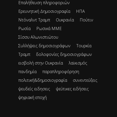
Επαλήθευση πληροφοριών
Ερευνητική Δημοσιογραφία
ΗΠΑ
Ντόναλντ Τραμπ
Ουκρανία
Πούτιν
Ρωσία
Ρωσικά ΜΜΕ
Σίσσυ Αλωνιστιώτου
Συλλήψεις δημοσιογράφων
Τουρκία
Τραμπ
δολοφονίες δημοσιογράφων
εισβολή στην Ουκρανία
λαϊκισμός
πανδημία
παραπληροφόρηση
πολιτική&δημοσιογραφία
συνεντεύξεις
ψευδείς ειδησεις
ψεύτικες ειδήσεις
ψηφιακή εποχή