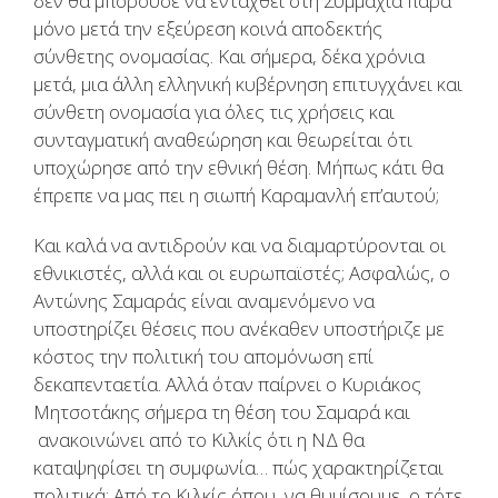
δεν θα μπορούσε να ενταχθεί στη Συμμαχία παρά
μόνο μετά την εξεύρεση κοινά αποδεκτής
σύνθετης ονομασίας. Και σήμερα, δέκα χρόνια
μετά, μια άλλη ελληνική κυβέρνηση επιτυγχάνει και
σύνθετη ονομασία για όλες τις χρήσεις και
συνταγματική αναθεώρηση και θεωρείται ότι
υποχώρησε από την εθνική θέση. Μήπως κάτι θα
έπρεπε να μας πει η σιωπή Καραμανλή επ’αυτού;
Και καλά να αντιδρούν και να διαμαρτύρονται οι
εθνικιστές, αλλά και οι ευρωπαϊστές; Ασφαλώς, ο
Αντώνης Σαμαράς είναι αναμενόμενο να
υποστηρίζει θέσεις που ανέκαθεν υποστήριζε με
κόστος την πολιτική του απομόνωση επί
δεκαπενταετία. Αλλά όταν παίρνει ο Κυριάκος
Μητσοτάκης σήμερα τη θέση του Σαμαρά και
ανακοινώνει από το Κιλκίς ότι η ΝΔ θα
καταψηφίσει τη συμφωνία… πώς χαρακτηρίζεται
πολιτικά; Από το Κιλκίς όπου, να θυμίσουμε, ο τότε