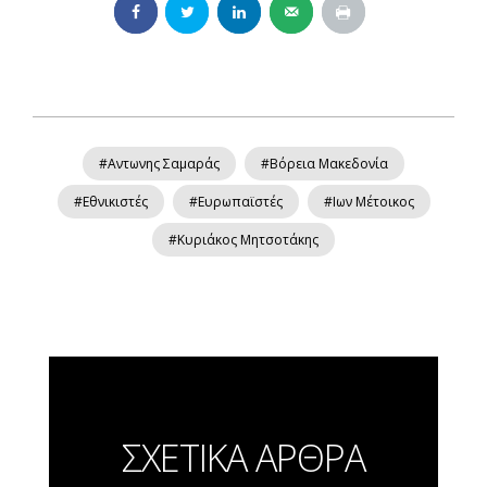
#Αντωνης Σαμαράς
#Βόρεια Μακεδονία
#Εθνικιστές
#Ευρωπαϊστές
#Ιων Μέτοικος
#Κυριάκος Μητσοτάκης
ΣΧΕΤΙΚΑ ΑΡΘΡΑ