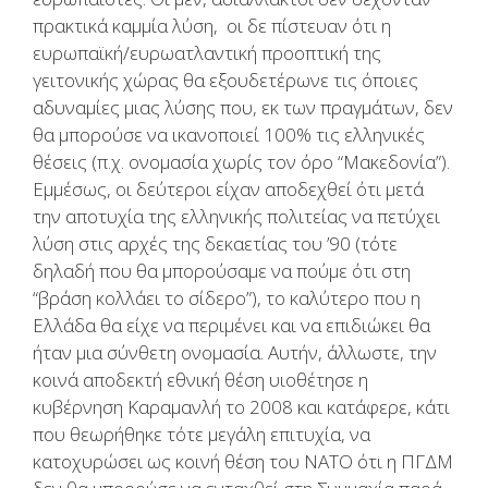
πρακτικά καμμία λύση, οι δε πίστευαν ότι η
ευρωπαϊκή/ευρωατλαντική προοπτική της
γειτονικής χώρας θα εξουδετέρωνε τις όποιες
αδυναμίες μιας λύσης που, εκ των πραγμάτων, δεν
θα μπορούσε να ικανοποιεί 100% τις ελληνικές
θέσεις (π.χ. ονομασία χωρίς τον όρο “Μακεδονία”).
Εμμέσως, οι δεύτεροι είχαν αποδεχθεί ότι μετά
την αποτυχία της ελληνικής πολιτείας να πετύχει
λύση στις αρχές της δεκαετίας του ’90 (τότε
δηλαδή που θα μπορούσαμε να πούμε ότι στη
“βράση κολλάει το σίδερο”), το καλύτερο που η
Ελλάδα θα είχε να περιμένει και να επιδιώκει θα
ήταν μια σύνθετη ονομασία. Αυτήν, άλλωστε, την
κοινά αποδεκτή εθνική θέση υιοθέτησε η
κυβέρνηση Καραμανλή το 2008 και κατάφερε, κάτι
που θεωρήθηκε τότε μεγάλη επιτυχία, να
κατοχυρώσει ως κοινή θέση του ΝΑΤΟ ότι η ΠΓΔΜ