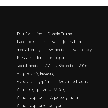
Disinformation
Donald Trump
Facebook
Fake news
Journalism
media literacy
new media
news literacy
Press Freedom
propaganda
social media
USA
USAelections2016
Αμερικανικές Εκλογές
Αντώνης Παγκράτης
Βλαντιμίρ Πούτιν
Δημήτρης Τριανταφυλλίδης
Δημοσιογράφοι
Δημοσιογραφία
Δημοσιογραφικοί οδηγοί