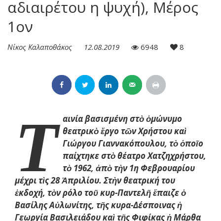
αδιαιρέτου η ψυχή), Μέρος
1ον
Νίκος Καλαποθάκος
12.08.2019
6948
8
Τ
αινία βασισμένη στὸ ὁμώνυμο
θεατρικὸ ἔργο τῶν Χρήστου καὶ
Γιώργου Γιαννακόπουλου, τὸ ὁποῖο
παίχτηκε στὸ θέατρο Χατζηχρήστου,
τὸ 1962, ἀπὸ τὴν 1η Φεβρουαρίου
μέχρι τὶς 28 Ἀπριλίου. Στὴν θεατρική του
ἐκδοχή, τὸν ρόλο τοῦ κυρ-Παντελῆ ἔπαιζε ὁ
Βασίλης Αὐλωνίτης, τῆς κυρα-Δέσποινας ἡ
Γεωργία Βασιλειάδου καὶ τῆς Φιφίκας ἡ Μάρθα