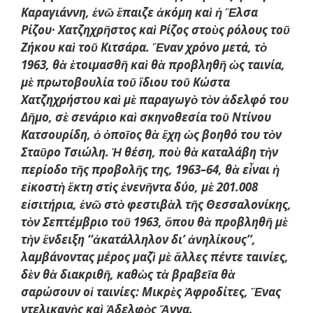
Καραγιάννη, ἐνῶ ἔπαιζε ἀκόμη καὶ ἡ Ἔλσα
Ρίζου· Χατζηχρῆστος καὶ Ρίζος στοὺς ρόλους τοῦ
Ζήκου καὶ τοῦ Κιτσάρα. Ἕναν χρόνο μετά, τὸ
1963, θὰ ἑτοιμασθῆ καὶ θὰ προβληθῆ ὡς ταινία,
μὲ πρωτοβουλία τοῦ ἴδιου τοῦ Κώστα
Χατζηχρήστου καὶ μὲ παραγωγὸ τὸν ἀδελφό του
Δῆμο, σὲ σενάριο καὶ σκηνοθεσία τοῦ Ντίνου
Κατσουρίδη, ὁ ὁποῖος θὰ ἔχη ὡς βοηθό του τὸν
Σταῦρο Τσιώλη. Ἡ θέση, ποὺ θὰ καταλάβη τὴν
περίοδο τῆς προβολῆς της, 1963–64, θὰ εἶναι ἡ
εἰκοστὴ ἕκτη στὶς ἐνενῆντα δύο, μὲ 201.008
εἰσιτήρια, ἐνῶ στὸ φεστιβὰλ τῆς Θεσσαλονίκης,
τὸν Σεπτέμβριο τοῦ 1963, ὅπου θὰ προβληθῆ μὲ
τὴν ἔνδειξη ‘‘ἀκατάλληλον δι’ ἀνηλίκους’’,
λαμβάνοντας μέρος μαζὶ μὲ ἄλλες πέντε ταινίες,
δὲν θὰ διακριθῆ, καθὼς τὰ βραβεῖα θὰ
σαρώσουν οἱ ταινίες: Μικρὲς Ἀφροδίτες, Ἕνας
ντελικανὴς καὶ Ἀδελφὸς Ἄννα.