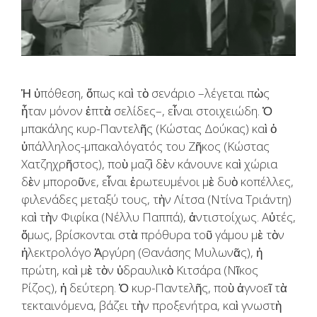
Ἡ ὑπόθεση, ὅπως καὶ τὸ σενάριο –λέγεται πὼς
ἦταν μόνον ἑπτὰ σελίδες–, εἶναι στοιχειώδη. Ὁ
μπακάλης κυρ-Παντελῆς (Κώστας Δούκας) καὶ ὁ
ὑπάλληλος-μπακαλόγατός του Ζῆκος (Κώστας
Χατζηχρῆστος), ποὺ μαζὶ δὲν κάνουνε καὶ χώρια
δὲν μποροῦνε, εἶναι ἐρωτευμένοι μὲ δυὸ κοπέλλες,
φιλενάδες μεταξύ τους, τὴν Λίτσα (Ντίνα Τριάντη)
καὶ τὴν Φιφίκα (Νέλλυ Παππά), ἀντιστοίχως. Αὐτές,
ὅμως, βρίσκονται στὰ πρόθυρα τοῦ γάμου μὲ τὸν
ἠλεκτρολόγο Ἀργύρη (Θανάσης Μυλωνᾶς), ἡ
πρώτη, καὶ μὲ τὸν ὑδραυλικὸ Κιτσάρα (Νῖκος
Ρίζος), ἡ δεύτερη. Ὁ κυρ-Παντελῆς, ποὺ ἀγνοεῖ τὰ
τεκταινόμενα, βάζει τὴν προξενήτρα, καὶ γνωστὴ