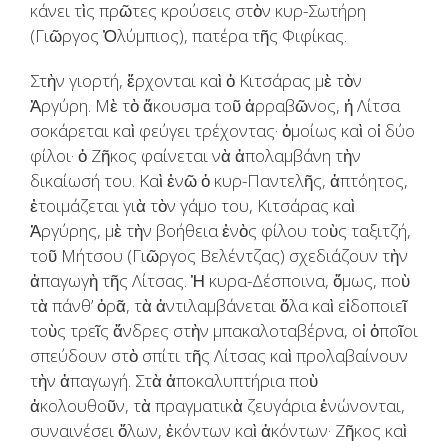
κάνει τὶς πρῶτες κρούσεις στὸν κυρ-Σωτήρη
(Γιῶργος Ὀλύμπιος), πατέρα τῆς Φιφίκας.
Στὴν γιορτή, ἔρχονται καὶ ὁ Κιτσάρας μὲ τὸν
Ἀργύρη. Μὲ τὸ ἄκουσμα τοῦ ἀρραβῶνος, ἡ Λίτσα
σοκάρεται καὶ φεύγει τρέχοντας· ὁμοίως καὶ οἱ δύο
φίλοι· ὁ Ζῆκος φαίνεται νὰ ἀπολαμβάνη τὴν
δικαίωσή του. Καὶ ἐνῶ ὁ κυρ-Παντελῆς, ἀπτόητος,
ἐτοιμάζεται γιὰ τὸν γάμο του, Κιτσάρας καὶ
Ἀργύρης, μὲ τὴν βοήθεια ἑνὸς φίλου τοὺς ταξιτζή,
τοῦ Μήτσου (Γιῶργος Βελέντζας) σχεδιάζουν τὴν
ἀπαγωγὴ τῆς Λίτσας. Ἡ κυρα-Δέσποινα, ὅμως, ποὺ
τὰ πάνθ’ ὁρᾶ, τὰ ἀντιλαμβάνεται ὅλα καὶ εἰδοποιεῖ
τοὺς τρεῖς ἄνδρες στὴν μπακαλοταβέρνα, οἱ ὁποῖοι
σπεύδουν στὸ σπίτι τῆς Λίτσας καὶ προλαβαίνουν
τὴν ἀπαγωγή. Στὰ ἀποκαλυπτήρια ποὺ
ἀκολουθοῦν, τὰ πραγματικὰ ζευγάρια ἑνώνονται,
συναινέσει ὅλων, ἑκόντων καὶ ἀκόντων· Ζῆκος καὶ