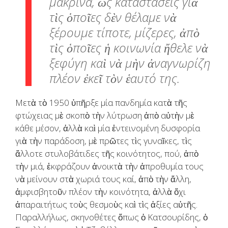
μακρινά, ὡς καταστάσεις γιὰ
τὶς ὁποῖες δὲν θέλαμε νὰ
ξέρουμε τίποτε, μίζερες, ἀπὸ
τὶς ὁποῖες ἡ κοινωνία ἤθελε νὰ
ξεφύγη καὶ νὰ μὴν ἀναγνωρίζη
πλέον ἐκεῖ τὸν ἑαυτό της.
Μετὰ τὸ 1950 ὑπῆρξε μία πανδημία κατὰ τῆς
φτώχειας μὲ σκοπὸ τὴν λύτρωση ἀπὸ αὐτὴν μὲ
κάθε μέσον, ἀλλὰ καὶ μία ἐντεινομένη δυσφορία
γιὰ τὴν παράδοση, μὲ πρῶτες τὶς γυναῖκες, τὶς
ἄλλοτε στυλοβάτιδες τῆς κοινότητος, πού, ἀπὸ
τὴν μιά, ἐκφράζουν ἀνοικτὰ τὴν ἀπροθυμία τους
νὰ μείνουν στὰ χωριά τους καί, ἀπὸ τὴν ἄλλη,
ἀμφισβητοῦν πλέον τὴν κοινότητα, ἀλλὰ ὄχι
ἀπαραιτήτως τοὺς θεσμοὺς καὶ τὶς ἀξίες αὐτῆς.
Παραλλήλως, σκηνοθέτες ὅπως ὁ Κατσουρίδης, ὁ