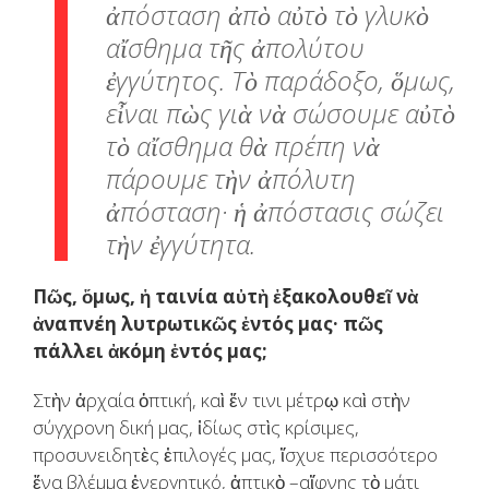
ἀπόσταση ἀπὸ αὐτὸ τὸ γλυκὸ
αἴσθημα τῆς ἀπολύτου
ἐγγύτητος. Τὸ παράδοξο, ὅμως,
εἶναι πὼς γιὰ νὰ σώσουμε αὐτὸ
τὸ αἴσθημα θὰ πρέπη νὰ
πάρουμε τὴν ἀπόλυτη
ἀπόσταση· ἡ ἀπόστασις σώζει
τὴν ἐγγύτητα.
Πῶς, ὅμως, ἡ ταινία αὐτὴ ἐξακολουθεῖ νὰ
ἀναπνέη λυτρωτικῶς ἐντός μας· πῶς
πάλλει ἀκόμη ἐντός μας;
Στὴν ἀρχαία ὀπτική, καὶ ἔν τινι μέτρῳ καὶ στὴν
σύγχρονη δική μας, ἰδίως στὶς κρίσιμες,
προσυνειδητὲς ἐπιλογές μας, ἴσχυε περισσότερο
ἕνα βλέμμα ἐνεργητικό, ἁπτικὸ –αἴφνης τὸ μάτι