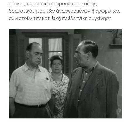
μάσκας-προσωπείου-προσώπου καὶ τῆς
δραματικότητος τῶν ἀναφερομένων ἢ δρωμένων,
συνιστοῦν τὴν κατ’ ἐξοχὴν ἑλληνικὴ συγκίνηση.