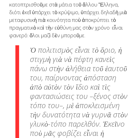
κατοπτρισθοῦμε στὰ μάτια τοῦ ἄλλου Ἕλληνα,
διότι ἐκεῖ ὑπάρχει τὸ κρύψιμο, ὑπάρχει δηλαδὴ μιὰ
μεταφυσικὴ πιὰ κοινότητα ποὺ ἀποκρύπτει τὸ
πραγματικὸ καὶ τὴν εὐθύνη μας στὸν χρόνο· εἶναι
φανερό: ὅλοι μαζὶ δὲν μποροῦμε.
Ὁ πολιτισμὸς εἶναι τὸ ὅριο, ἡ
στιγμὴ γιὰ νὰ πέφτη κανεὶς
πάνω στὴν ἀλήθεια τοῦ ἑαυτοῦ
του, παίρνοντας ἀπόσταση
ἀπὸ αὐτὸν τὸν ἴδιο καὶ τὶς
φαντασιώσεις του –ξένος στὸν
τόπο του–, μὲ ἀποκλεισμένη
τὴν δυνατότητα νὰ γυρνᾶ στὸν
γλυκὸ-τόπο παρελθόν. Ἐκεῖνο
ποὺ μᾶς φοβίζει εἶναι ἡ