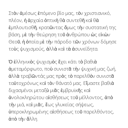
Στὸν ἀμέσως ἐπόμενο βίο μας, τὸν χριστιανικό,
πλέον, ἡ ἀρχαία ὀπτικὴ θὰ συντεθῆ καὶ θὰ
ἐμπλουτισθῆ, κρατῶντας ὅμως τὴν συστατική της
βάση, μὲ τὴν θεώρηση τοῦ ἀνθρώπου ὡς εἰκὼν
Θεοῦ, ἡ ὁποία μὲ τὴν πάροδο τῶν χρόνων δόμησε
τοὺς ψυχισμούς, ἀλλὰ καὶ τὰ ἀσυνείδητα.
Ὁ ἑλληνικὸς ψυχισμὸς ἔχει κάτι τὸ βαθιὰ
ἀμεταμόρφωτο, ποὺ συνιστᾶ τὴν ψυχική μας ζωή,
ἀλλὰ τραβῶντάς μας πρὸς τὸ παρελθὸν συνιστᾶ
ταὐτοχρόνως καὶ τὸν θάνατό μας. Εἴμαστε βαθιὰ
διχασμένοι μεταξὺ μιᾶς ἐμβρυϊκῆς καὶ
ἀνολοκληρώτου αἰσθήσεως τοῦ μέλλοντος, ἀπὸ
τὴν μιά, καὶ μιᾶς, ἕως γλυκείας σήψεως,
ὑπεροκληρωμένης αἰσθήσεως τοῦ παρελθόντος,
ἀπὸ τὴν ἄλλη.