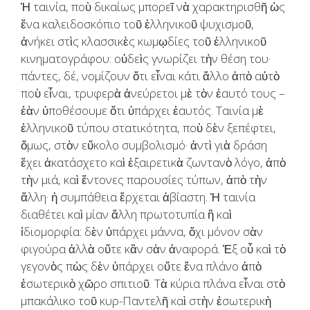
Ἡ ταινία, ποὺ δικαίως μπορεῖ νὰ χαρακτηρισθῆ ὡς
ἕνα καλειδοσκόπιο τοῦ ἑλληνικοῦ ψυχισμοῦ,
ἀνήκει στὶς κλασσικὲς κωμῳδίες τοῦ ἑλληνικοῦ
κινηματογράφου: οὐδεὶς γνωρίζει τὴν θέση του·
πάντες, δέ, νομίζουν ὅτι εἶναι κάτι ἄλλο ἀπὸ αὐτὸ
ποὺ εἶναι, τρυφερὰ ἀνεύρετοι μὲ τὸν ἑαυτό τους –
ἐὰν ὑποθέσουμε ὅτι ὑπάρχει ἑαυτός. Ταινία μὲ
ἑλληνικοῦ τύπου στατικότητα, ποὺ δὲν ξεπέφτει,
ὅμως, στὸν εὔκολο συμβολισμό· ἀντὶ γιὰ δράση
ἔχει ἀκατάσχετο καὶ ἐξαιρετικὰ ζωντανὸ λόγο, ἀπὸ
τὴν μιά, καὶ ἔντονες παρουσίες τύπων, ἀπὸ τὴν
ἄλλη· ἡ συμπάθεια ἔρχεται ἀβίαστη. Ἡ ταινία
διαθέτει καὶ μίαν ἄλλη πρωτοτυπία ἢ καὶ
ἰδιομορφία: δὲν ὑπάρχει μάννα, ὄχι μόνον σὰν
φιγούρα ἀλλὰ οὔτε κἂν σὰν ἀναφορά. Ἐξ οὗ καὶ τὸ
γεγονὸς πὼς δὲν ὑπάρχει οὔτε ἕνα πλάνο ἀπὸ
ἐσωτερικὸ χῶρο σπιτιοῦ. Τὰ κύρια πλάνα εἶναι στὸ
μπακάλικο τοῦ κυρ-Παντελῆ καὶ στὴν ἐσωτερικὴ