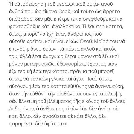
Ἡ αὐτοθεώρηση τοῦ μεσαιωνικοῦ βυζαντινοῦ
ἀνθρώπου ὡς εἰκόνα Θεοῦ, καὶ τοῦτο ὡς ἄρρητο
ὑπόβαθρο, δὲν μᾶς ἐπέτρεπε νὰ σκεφθοῦμε καὶ νὰ
φαντασθοῦμε κάτι ἐναλλακτικό. Τί ἐσωτερικότητα,
ὅμως, μπορεῖ νὰ ἔχη ἕνας ἄνθρωπος ποὺ
αὐτοθεωρεῖται, καὶ εἶναι, εἰκὼν Θεοῦ; Μοῖρά του νὰ
ἐπενδύη, ἄνευ ὁρίων, τὰ πάντα ἀλλοῦ καὶ ἐκτός
του, ἀλλὰ ἔτσι ἀναγνωρίζεται μόνον στὸ ἔξω καὶ
μόνον μεταφυσικῶς, ἐξωκοσμίως, ἔχοντας μιὰν
ἐξωτερικὴ ἐσωτερικότητα, πράγμα ποὺ μπορεῖ,
ὅμως, νὰ τὸν κάνη γλυκὸ καὶ ἅγιο. Ποιά, ὅμως,
αὐτόνομη ἐσωτερικότητα εὐθύνης νὰ ἀναγνωρίση,
ὅταν τὴν εὐθύνη τὴν αἰσθάνεται σὰν ἐγκατάλειψη,
σὰν ἔλλειψη τοῦ βλέμματος τῆς εἰκόνος τοῦ ἄλλου;
Δεδομένον: ὁ ἄνθρωπος-εἰκὼν ἐὰν δὲν ἀνήκη σὲ
κάτι ἄλλο, δὲν ἀναδύεται σὲ κάτι ἄλλο, δὲν
παραμένει, δὲν ὑφίσταται.