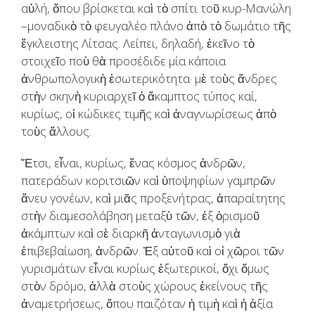
αὐλή, ὅπου βρίσκεται καὶ τὸ σπίτι τοῦ κυρ-Μανώλη
–μοναδικὸ τὸ φευγαλέο πλάνο ἀπὸ τὸ δωμάτιο τῆς
ἔγκλειστης Λίτσας. Λείπει, δηλαδή, ἐκεῖνο τὸ
στοιχεῖο ποὺ θὰ προσέδιδε μία κάποια
ἀνθρωπολογικὴ ἐσωτερικότητα· μὲ τοὺς ἄνδρες
στὴν σκηνὴ κυριαρχεῖ ὁ ἄκαμπτος τύπος καί,
κυρίως, οἱ κώδικες τιμῆς καὶ ἀναγνωρίσεως ἀπὸ
τοὺς ἄλλους.
Ἔτσι, εἶναι, κυρίως, ἕνας κόσμος ἀνδρῶν,
πατεράδων κοριτσιῶν καὶ ὑποψηφίων γαμπρῶν
ἄνευ γονέων, καὶ μιᾶς προξενήτρας, ἀπαραίτητης
στὴν διαμεσολάβηση μεταξὺ τῶν, ἐξ ὁρισμοῦ
ἀκάμπτων καὶ σὲ διαρκῆ ἀνταγωνισμὸ γιὰ
ἐπιβεβαίωση, ἀνδρῶν. Ἐξ αὐτοῦ καὶ οἱ χῶροι τῶν
γυρισμάτων εἶναι κυρίως ἐξωτερικοί, ὄχι ὅμως
στὸν δρόμο, ἀλλὰ στοὺς χώρους ἐκείνους τῆς
ἀναμετρήσεως, ὅπου παιζόταν ἡ τιμὴ καὶ ἡ ἀξία