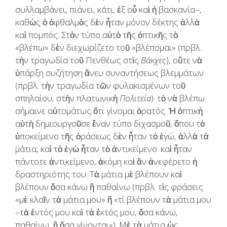
συλλαμβάνει, πιάνει, κάτι, ἐξ οὗ καὶ ἡ βασκανία–,
καθὼς ὁ ὀφθαλμὸς δὲν ἦταν μόνον δέκτης ἀλλὰ
καὶ πομπός. Στὸν τύπο αὐτὸ τῆς ὀπτικῆς τὸ
«βλέπω» δὲν διεχωρίζετο τοῦ «βλέπομαι» (πρβλ.
τὴν τραγωδία τοῦ Πενθέως στὶς
Βάκχες
), οὔτε νὰ
ὑπάρξη συζήτηση ἄνευ συναντήσεως βλεμμάτων
(πρβλ. τὴν τραγωδία τῶν φυλακισμένων τοῦ
σπηλαίου, στὴν πλατωνικὴ
Πολιτεία
)· τὸ νὰ βλέπω
σήμαινε αὐτομάτως ὅτι γίνομαι ὁρατός. Ἡ ὀπτικὴ
αὐτὴ δημιουργοῦσε ἕναν τύπο διχασμοῦ, ὅπου τὸ
ὑποκείμενο τῆς ὁράσεως δὲν ἦταν τὸ ἐγώ, ἀλλὰ τὰ
μάτια, καὶ τὸ ἐγὼ ἦταν τὸ ἀντικείμενο· καὶ ἦταν
πάντοτε ἀντικείμενο, ἀκόμη καὶ ἂν ἀνεφέρετο ἡ
δραστηριότης του. Τὰ μάτια μὲ βλέπουν καὶ
βλέπουν ὅσα κάνω ἢ παθαίνω (πρβλ. τὶς φράσεις
«μὲ κλαῖν τὰ μάτια μου» ἢ «τί βλέπουν τὰ μάτια μου
–τὰ ἐντός μου καὶ τὰ ἐκτός μου, ὅσα κάνω,
παθαίνω, ἢ ὅσα γίνονται»). Μὲ τὰ μάτια ὡς