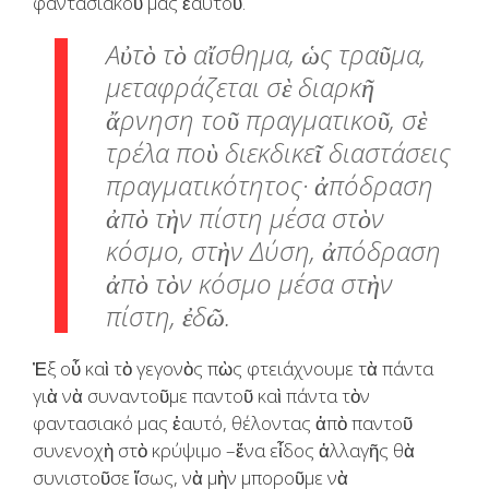
φαντασιακοῦ μας ἑαυτοῦ.
Αὐτὸ τὸ αἴσθημα, ὡς τραῦμα,
μεταφράζεται σὲ διαρκῆ
ἄρνηση τοῦ πραγματικοῦ, σὲ
τρέλα ποὺ διεκδικεῖ διαστάσεις
πραγματικότητος· ἀπόδραση
ἀπὸ τὴν πίστη μέσα στὸν
κόσμο, στὴν Δύση, ἀπόδραση
ἀπὸ τὸν κόσμο μέσα στὴν
πίστη, ἐδῶ.
Ἐξ οὗ καὶ τὸ γεγονὸς πὼς φτειάχνουμε τὰ πάντα
γιὰ νὰ συναντοῦμε παντοῦ καὶ πάντα τὸν
φαντασιακό μας ἑαυτό, θέλοντας ἀπὸ παντοῦ
συνενοχὴ στὸ κρύψιμο –ἕνα εἶδος ἀλλαγῆς θὰ
συνιστοῦσε ἴσως, νὰ μὴν μποροῦμε νὰ