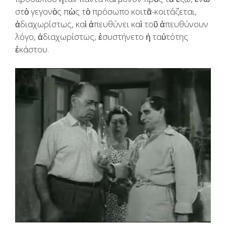
στὸ γεγονὸς πὼς τὸ πρόσωπο κοιτᾶ-κοιτάζεται,
ἀδιαχωρίστως, καὶ ἀπευθύνει καὶ τοῦ ἀπευθύνουν
λόγο, ἀδιαχωρίστως, ἐσυστήνετο ἡ ταὐτότης
ἑκάστου.