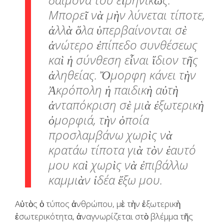
Μπορεῖ νὰ μὴν λύνεται τίποτε,
ἀλλὰ ὅλα ὑπερβαίνονται σὲ
ἀνώτερο ἐπίπεδο συνθέσεως
καὶ ἡ σύνθεση εἶναι ἴδιον τῆς
ἀληθείας. Ὄμορφη κάνει τὴν
Ἀκρόπολη ἡ παιδικὴ αὐτὴ
ἀνταπόκριση σὲ μιὰ ἐξωτερικὴ
ὀμορφιά, τὴν ὁποία
προσλαμβάνω χωρὶς νὰ
κρατάω τίποτα γιὰ τὸν ἑαυτό
μου καὶ χωρὶς νὰ ἐπιβάλλω
καμμιὰν ἰδέα ἔξω μου.
Αὐτὸς ὁ τύπος ἀνθρώπου, μὲ τὴν ἐξωτερικὴ
ἐσωτερικότητα, ἀναγνωρίζεται στὸ βλέμμα τῆς