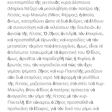
κουτσομπόλα τῆς γειτονιᾶς κυρα-Δέσποινα
(Μαρίκα Νέζερ) νὰ μεσολαβήση στὸν πατέρα τῆς
Λίτσας, κυρ-Μανώλη (Νῖκος Φέρμας), ἡ ὁποία,
ὄντως, κατορθώνει ὥστε οἱ δυὸ ἄνδρες νὰ ἔλθουν
σὲ συνεννόηση καὶ νὰ «κλείσουν τὴν δουλειά», ἐν
ἀγνοίᾳ τῆς Λίτσας. Ὁ Ζῆκος ἀντιδρᾶ, τὸν ἐπικρίνει,
καὶ προσπαθεῖ μὲ εἰρωνεῖες καὶ κοροϊδίες νὰ τὸν
μεταπείση· τὸ μόνο ποὺ ἐπιτυγχάνει, ὅμως, εἶναι οἱ
ἀτελείωτοι τσακωμοὶ μὲ τὸ ἀφεντικό του. Ὁ ἴδιος,
ὅμως, ἀρνεῖται νὰ παραδεχθῆ πὼς ἡ Φιφίκα, ὁ
ἔρωτάς του, τὸν κοροϊδεύει καὶ πὼς τὸν ἔχει
γεμίσει ψέματα· Ζῆκος καὶ κυρ-Παντελῆς μοιάζουν
σὰν δυὸ σταγόνες νερό. Μὲ ἀφορμὴ τὰ γενέθλια
τῆς Λίτσας, μαζεύονται ἅπαντες στὸ σπίτι τοῦ Κυρ-
Μανώλη, ὅπου ὁ ἴδιος ὁ πατέρας πρόκειται νὰ
ἀναγγείλη τὸν γάμο τῆς Λίτσας μὲ τὸν κυρ-
Παντελῆ. Ἐπ’ εὐκαιρία, ὁ Ζῆκος προσπαθεῖ νὰ
προλειάνη τὸ ἔδαφος, γιὰ τὸν δικό του γάμο, καὶ