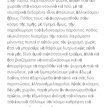
Στὴν ταινία, παρελαύνουν φορεῖς ἀξιῶν ποὺ δὲν
χωροῦν στὸ κόσμο-ντουνιὰ καὶ πού, μὲ τὰ
νεωτερικὰ δεδομένα, εἶναι ἀπολύτως ἀλλοκόσμου
ἤθους. Πόθος τους: νὰ ἀναγνωρισθοῦν στὸν
κόσμο τῆς τιμῆς, μὲ τίμημα, ὅμως, τὴν
παραθεώρηση τοῦ ἐνδοκοσμίου παρόντος· πόθος
αἰωνιότητος διατρέχει τὴν ταινία. Χαιρόμαστε
μένοντες πιστοὶ σ’ αὐτόν μας τὸν ψυχισμό, χωρὶς
ἔτσι νὰ μποροῦμε νὰ θάψουμε λυτρωτικῶς αὐτὸ
ποὺ μᾶς δίνει ὁμοῦ ταὐτότητα καὶ τραῦμα, ἀλλὰ καὶ
ὅσο βιαζόμαστε νὰ καταδικάσουμε καὶ νὰ
ἀπορρίψουμε τὸ παρελθὸν καὶ τὸν ψυχισμὸ ποὺ τὸ
συνώδευε, γιὰ νὰ ξεμπερδεύουμε μιὰ κι ἔξω μὲ
δαῦτα, τόσο ἐξαρτώμεθα ἀπὸ αὐτά· καὶ στὶς δύο
περιπτώσεις: ἑλληνικὴ μελαγχολία. Αὐτὸς ὁ κόσμος
δὲν μᾶς χωράει, παρὰ μόνον ἂν ἀναγνωρισθοῦμε
πρῶτοι, στὴν ἐξωκόσμιο ἐκδοχὴ τοῦ κόσμου καὶ
τοῦ ἑαυτοῦ. Θέλουμε τὸν κόσμο καθρέφτη τοῦ