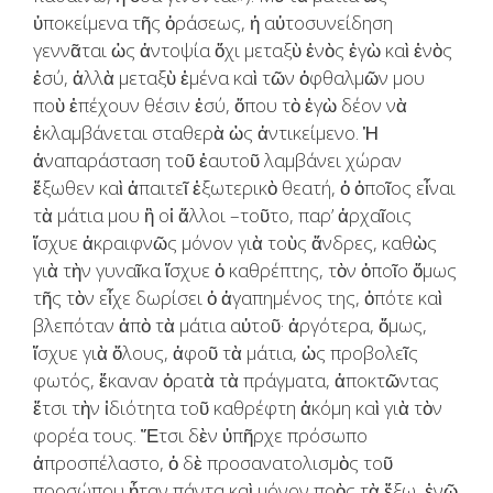
ὑποκείμενα τῆς ὁράσεως, ἡ αὐτοσυνείδηση
γεννᾶται ὡς ἀντοψία ὄχι μεταξὺ ἑνὸς ἐγὼ καὶ ἑνὸς
ἐσύ, ἀλλὰ μεταξὺ ἐμένα καὶ τῶν ὀφθαλμῶν μου
ποὺ ἐπέχουν θέσιν ἐσύ, ὅπου τὸ ἐγὼ δέον νὰ
ἐκλαμβάνεται σταθερὰ ὡς ἀντικείμενο. Ἡ
ἀναπαράσταση τοῦ ἑαυτοῦ λαμβάνει χώραν
ἔξωθεν καὶ ἀπαιτεῖ ἐξωτερικὸ θεατή, ὁ ὁποῖος εἶναι
τὰ μάτια μου ἢ οἱ ἄλλοι –τοῦτο, παρ’ ἀρχαῖοις
ἴσχυε ἀκραιφνῶς μόνον γιὰ τοὺς ἄνδρες, καθὼς
γιὰ τὴν γυναῖκα ἴσχυε ὁ καθρέπτης, τὸν ὁποῖο ὅμως
τῆς τὸν εἶχε δωρίσει ὁ ἀγαπημένος της, ὁπότε καὶ
βλεπόταν ἀπὸ τὰ μάτια αὐτοῦ· ἀργότερα, ὅμως,
ἴσχυε γιὰ ὅλους, ἀφοῦ τὰ μάτια, ὡς προβολεῖς
φωτός, ἔκαναν ὁρατὰ τὰ πράγματα, ἀποκτῶντας
ἔτσι τὴν ἰδιότητα τοῦ καθρέφτη ἀκόμη καὶ γιὰ τὸν
φορέα τους. Ἔτσι δὲν ὑπῆρχε πρόσωπο
ἀπροσπέλαστο, ὁ δὲ προσανατολισμὸς τοῦ
προσώπου ἦταν πάντα καὶ μόνον πρὸς τὰ ἔξω, ἐνῶ