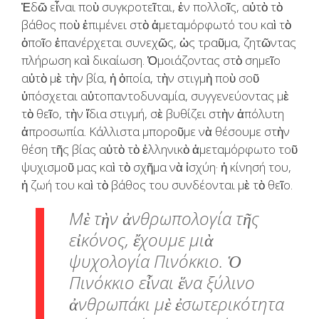
Ἐδῶ εἶναι ποὺ συγκροτεῖται, ἐν πολλοῖς, αὐτὸ τὸ
βάθος ποὺ ἐπιμένει στὸ ἀμεταμόρφωτό του καὶ τὸ
ὁποῖο ἐπανέρχεται συνεχῶς, ὡς τραῦμα, ζητῶντας
πλήρωση καὶ δικαίωση. Ὁμοιάζοντας στὸ σημεῖο
αὐτὸ μὲ τὴν βία, ἡ ὁποία, τὴν στιγμὴ ποὺ σοῦ
ὑπόσχεται αὐτοπαντοδυναμία, συγγενεύοντας μὲ
τὸ θεῖο, τὴν ἴδια στιγμή, σὲ βυθίζει στὴν ἀπόλυτη
ἀπροσωπία. Κάλλιστα μποροῦμε νὰ θέσουμε στὴν
θέση τῆς βίας αὐτὸ τὸ ἑλληνικὸ ἀμεταμόρφωτο τοῦ
ψυχισμοῦ μας καὶ τὸ σχῆμα νὰ ἰσχύη· ἡ κίνησή του,
ἡ ζωή του καὶ τὸ βάθος του συνδέονται μὲ τὸ θεῖο.
Μὲ τὴν ἀνθρωπολογία τῆς
εἰκόνος, ἔχουμε μιὰ
ψυχολογία Πινόκκιο. Ὁ
Πινόκκιο εἶναι ἕνα ξύλινο
ἀνθρωπάκι μὲ ἐσωτερικότητα