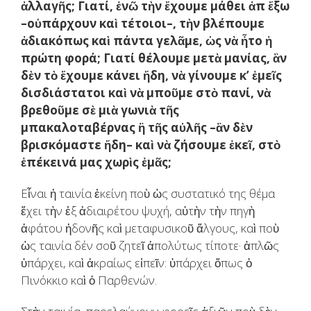
ἀλλαγῆς; Γιατί, ἐνῶ τὴν ἔχουμε μάθει ἀπ ἔξω
–οὑπάρχουν καὶ τέτοιοι–, τὴν βλέπουμε
ἀδιακόπως καὶ πάντα γελᾶμε, ὡς νὰ ἦτο ἡ
πρώτη φορά; Γιατί θέλουμε μετὰ μανίας, ἂν
δὲν τὸ ἔχουμε κάνει ἤδη, νὰ γίνουμε κ’ ἐμεῖς
δισδιάστατοι καὶ νὰ μποῦμε στὸ πανί, νὰ
βρεθοῦμε σὲ μιὰ γωνιὰ τῆς
μπακαλοταβέρνας ἢ τῆς αὐλῆς –ἂν δὲν
βρισκόμαστε ἤδη– καὶ νὰ ζήσουμε ἐκεῖ, στὸ
ἐπέκεινά μας χωρὶς ἐμᾶς;
Εἶναι ἡ ταινία ἐκείνη ποὺ ὡς συστατικό της θέμα
ἔχει τὴν ἐξ ἀδιαιρέτου ψυχή, αὐτὴν τὴν πηγὴ
ἀφάτου ἡδονῆς καὶ μεταφυσικοῦ ἄλγους, καὶ ποὺ
ὡς ταινία δέν σοῦ ζητεῖ ἀπολύτως τίποτε· ἁπλῶς
ὑπάρχει, καὶ ἀκραίως εἰπεῖν: ὑπάρχει ὅπως ὁ
Πινόκκιο καὶ ὁ Παρθενών.