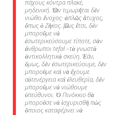
πάχους κόντρα πλακέ,
μηδενική. Ὅταν τιμωρῆται δὲν
νιώθει ἔνοχος· ἁπλῶς ἄτυχος,
ὅπως ὁ Ζῆκος. Ὅμως ἔτσι, δὲν
μποροῦμε νὰ
ἐσωτερικεύσουμε τίποτε, σὰν
ἄνθρωποι tefal –τὰ γνωστὰ
ἀντικολλητικὰ σκεύη. Ἐάν,
ὅμως, δὲν ἐσωτερικεύουμε, δὲν
μποροῦμε καὶ νὰ ἔχουμε
αὐτενέργεια καὶ ἐλευθερία, δὲν
μποροῦμε νὰ νιώθουμε
ὑπεύθυνοι. Ὁ Πινόκκιο θὰ
μποροῦσε νὰ ἰσχυρισθῆ πὼς
ὅποιος καταφέρνει νὰ