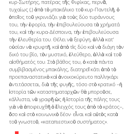
κυρ-Σωτήρης, πατέρας τῆς Φιφίκας, περνᾶ,
τυχαίως (;) ἀπὸ τὸ μπακάλικο τοῦ κυρ-Παντελῆ, ὁ
ὁποῖος τοῦ γκρινιάζει γιὰ τοὺς δύο τυράννους
του, τὴν ἐφορία, τὴν ἐπιβουλεύουσα τὰ χρήματά
του, καὶ τὴν κυρα-Δέσποινα, τὴν ἐπιβουλεύουσα
τὴν ἐλευθερία του. Θέλει νὰ ξεφύγη, ἀλλὰ κατ’
οὐσίαν νὰ κρυφτῆ, καὶ ἀπὸ τὶς δύο καὶ νὰ διάγη τὸν
δικό του βίο, τὸν μυστικό, ἐλεύθερο, ἀλλὰ καὶ τοῦ
αἰσθήματός του. Στὸ βάθος του, ὁ κατὰ πάντα
συμβιβασμένος μπακάλης, διατηρεῖ κάτι ἀπὸ τὸ
προεπαναστατικὸ καὶ ἀνοικοκύρευτο παλληκάρι·
ἀντιτάσσεται, διὰ τῆς φυγῆς, τόσο στὸ κρατικό –ἡ
ἱστορία τῶν καταστηματαρχῶν θὰ μποροῦσε,
κάλλιστα, νὰ γραφῆ ὡς ἡ ἱστορία τῆς πάλης τους
γιὰ νὰ ἀποφευχθῆ ὁ ἔλεγχός τους ἀπὸ τὸ κράτος–,
ὅσο καὶ στὸ κοινωνικὸ δέον· εἶναι καὶ αὐτὸς κατὰ
τοῦ γνωστοῦ, «καταπιεστικοῦ συστήματος».