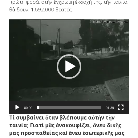
πρώτη φορά, στὴν ἔγχρωμη ἐκδοχή της, τὴν ταινία
θὰ δοῦν, 1.692.000 θεατές.
Video
Player
00:00
01:39
Τί συμβαίνει ὅταν βλέπουμε αὐτὴν τὴν
ταινία; Γιατί μᾶς ἀνακουφίζει, ἄνευ δικῆς
μας προσπαθείας καὶ ἄνευ ἐσωτερικῆς μας