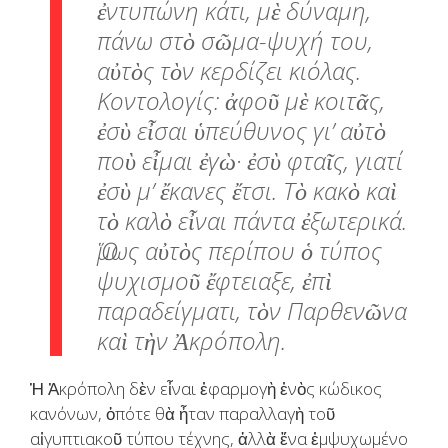
ἐντυπώνη κάτι, μὲ δύναμη,
πάνω στὸ σῶμα-ψυχή του,
αὐτὸς τὸν κερδίζει κιόλας.
Κοντολογίς: ἀφοῦ μὲ κοιτᾶς,
ἐσὺ εἶσαι ὑπεύθυνος γι’ αὐτὸ
ποὺ εἶμαι ἐγὼ· ἐσὺ φταῖς, γιατί
ἐσὺ μ’ ἔκανες ἔτσι. Τὸ κακὸ καὶ
τὸ καλὸ εἶναι πάντα ἐξωτερικά.
Ὅμως αὐτὸς περίπου ὁ τύπος
ψυχισμοῦ ἔφτειαξε, ἐπὶ
παραδείγματι, τὸν Παρθενῶνα
καὶ τὴν Ἀκρόπολη.
Ἡ Ἀκρόπολη δὲν εἶναι ἐφαρμογὴ ἑνὸς κώδικος
κανόνων, ὁπότε θὰ ἦταν παραλλαγὴ τοῦ
αἰγυπτιακοῦ τύπου τέχνης, ἀλλὰ ἕνα ἐμψυχωμένο