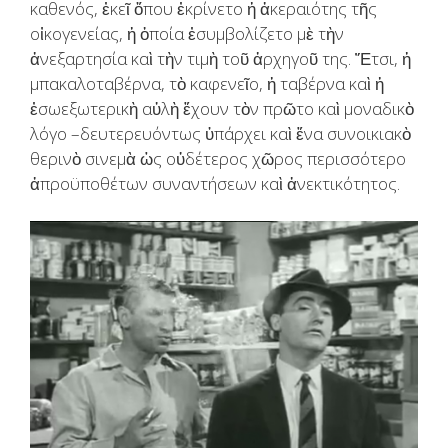
καθενός, ἐκεῖ ὅπου ἐκρίνετο ἡ ἀκεραιότης τῆς
οἰκογενείας, ἡ ὁποία ἐσυμβολίζετο μὲ τὴν
ἀνεξαρτησία καὶ τὴν τιμὴ τοῦ ἀρχηγοῦ της. Ἔτσι, ἡ
μπακαλοταβέρνα, τὸ καφενεῖο, ἡ ταβέρνα καὶ ἡ
ἐσωεξωτερικὴ αὐλὴ ἔχουν τὸν πρῶτο καὶ μοναδικὸ
λόγο –δευτερευόντως ὑπάρχει καὶ ἕνα συνοικιακὸ
θερινὸ σινεμὰ ὡς οὐδέτερος χῶρος περισσότερο
ἀπροϋποθέτων συναντήσεων καὶ ἀνεκτικότητος.