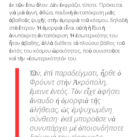
ἐκ τῶν ἔσω ὅλον. Δὲν ἐκφράζει τίποτε. Πρόκειται
γιὰ μιὰ ἁγνή, ἀθώα, παιδικὴ ἀνταπόκριση μιᾶς
ἀβαθοῦς ψυχῆς στὴν ὀμορφιὰ τοῦ κόσμου, δηλαδὴ
στὸ ἕτερον. Ἡ ὀμορφιὰ εἶναι αὐτὴ ἡ ἴδια ἡ
ἀνυπόκριτη ἀνταπόκριση. Ἡ ἐσωτερικότης του
ἦταν ἀβαθής, ἀλλὰ διέθετε τὸ πλούσιο βάθος τοῦ
ἐκτός του κόσμου-ὡραιότητος, ποὺ συνιστοῦσε
καὶ τὴν «ἐσωτερικότητά» του.
Ὅταν, ἐπὶ παραδείγματι, ἦρθε ὁ
Φρόυντ στὴν Ἀκρόπολη,
ἔμεινε ἐνεός. Τὸν εἶχε ἀφήσει
ἄναυδο ἡ ὀμορφιὰ τῆς
ἀλήθειας, ὡς ἐμψυχωμένη
σύνθεση· ἐκεῖ μποροῦσε νὰ
συνυπάρχει μὲ ὀποιονδήποτε
δαίμονά του εἰρηνικῶς.