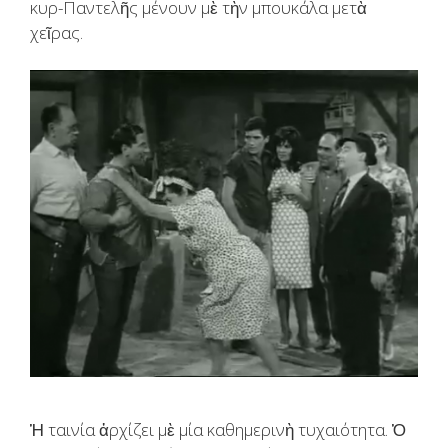
κυρ-Παντελῆς μένουν μὲ τὴν μπουκάλα μετὰ
χεῖρας.
Ἡ ταινία ἀρχίζει μὲ μία καθημερινὴ τυχαιότητα. Ὁ