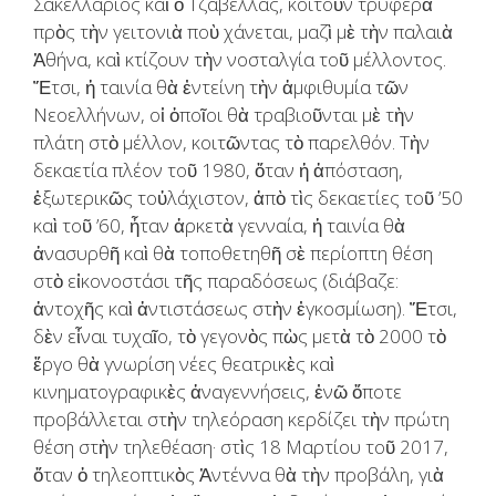
Σακελλάριος καὶ ὁ Τζαβέλλας, κοιτοῦν τρυφερὰ
πρὸς τὴν γειτονιὰ ποὺ χάνεται, μαζὶ μὲ τὴν παλαιὰ
Ἀθήνα, καὶ κτίζουν τὴν νοσταλγία τοῦ μέλλοντος.
Ἔτσι, ἡ ταινία θὰ ἐντείνη τὴν ἀμφιθυμία τῶν
Νεοελλήνων, οἱ ὁποῖοι θὰ τραβιοῦνται μὲ τὴν
πλάτη στὸ μέλλον, κοιτῶντας τὸ παρελθόν. Τὴν
δεκαετία πλέον τοῦ 1980, ὅταν ἡ ἀπόσταση,
ἐξωτερικῶς τοὐλάχιστον, ἀπὸ τὶς δεκαετίες τοῦ ’50
καὶ τοῦ ’60, ἦταν ἀρκετὰ γενναία, ἡ ταινία θὰ
ἀνασυρθῆ καὶ θὰ τοποθετηθῆ σὲ περίοπτη θέση
στὸ εἰκονοστάσι τῆς παραδόσεως (διάβαζε:
ἀντοχῆς καὶ ἀντιστάσεως στὴν ἐγκοσμίωση). Ἔτσι,
δὲν εἶναι τυχαῖο, τὸ γεγονὸς πὼς μετὰ τὸ 2000 τὸ
ἔργο θὰ γνωρίση νέες θεατρικὲς καὶ
κινηματογραφικὲς ἀναγεννήσεις, ἐνῶ ὅποτε
προβάλλεται στὴν τηλεόραση κερδίζει τὴν πρώτη
θέση στὴν τηλεθέαση· στὶς 18 Μαρτίου τοῦ 2017,
ὅταν ὁ τηλεοπτικὸς Ἀντέννα θὰ τὴν προβάλη, γιὰ