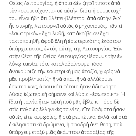
Θείας Λειτουργίας, ἡ ὁποία δὲν ζητεῖ τίποτε ἀπὸ
τὸν «συμμετέχοντα» σὲ αὐτήν, διότι ἡ συμμετοχή
του εἶναι ἤδη ὅτι βλέπει-βλέπεται ἀπὸ αὐτήν. Ἀφ’
ἧς στιγμῆς λειτουργεῖ αὐτὸς ὁ μηχανισμός, πᾶν τὶ
«ἐσωτερικόν» ἔχει λυθῆ, κατ’ ἀκρίβειαν ἔχει
τακτοποιηθῆ, ἀφοῦ ὅλη ἡ ἐσωτερικότης ἑκάστου
ὑπάρχει ἐκτός, ἐντὸς αὐτῆς τῆς Λειτουργίας. Ἐὰν
στὴν θέση τῆς Θείας Λειτουργίας θέσουμε τὴν ἐν
λόγῳ ταινία, τότε καταλαβαίνουμε πόσο
ἀνακούφιζε τὴν ἐσωτερική μας ἀταξία, χωρὶς νὰ
μᾶς προβληματίζη ἢ νὰ ἀπαιτῆ νὰ ἀλλάξουμε
ἐσωτερικῶς, ἀφοῦ κάτι τέτοιο ἦταν ἀδιανόητο.
Λύσις ἐξωτερικὴ σήμαινε καὶ λύσις «ἐσωτερική». Ἡ
ἴδια ἡ ταινία ἦταν αὐτὴ ποὺ μᾶς ἔβλεπε. Τόσο δὲ
στὶς παλαιὲς ἑλληνικὲς ταινίες, εἴτε δράματα ἦσαν
αὐτὲς εἴτε κωμῳδίες, ἢ στὰ ρεμπέτικα, ἀλλὰ καὶ στὰ
ἐκκλησιαστικὰ δρώμενα, ἡ σφοδρὴ ἀντίθεση, ποὺ
ὑπάρχει μεταξὺ μιᾶς ἀκάμπτου ἀταραξίας τῆς