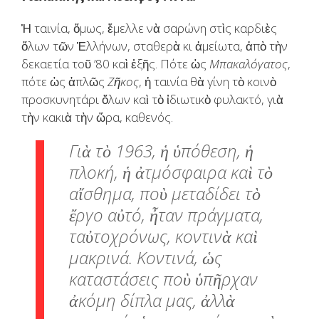
Ἡ ταινία, ὅμως, ἔμελλε νὰ σαρώνη στὶς καρδιὲς
ὅλων τῶν Ἑλλήνων, σταθερὰ κι ἀμείωτα, ἀπὸ τὴν
δεκαετία τοῦ ’80 καὶ ἑξῆς. Πότε ὡς
Μπακαλόγατος
,
πότε ὡς ἁπλῶς
Ζῆκος
, ἡ ταινία θὰ γίνη τὸ κοινὸ
προσκυνητάρι ὅλων καὶ τὸ ἰδιωτικὸ φυλακτό, γιὰ
τὴν κακιὰ τὴν ὥρα, καθενός.
Γιὰ τὸ 1963, ἡ ὑπόθεση, ἡ
πλοκή, ἡ ἀτμόσφαιρα καὶ τὸ
αἴσθημα, ποὺ μεταδίδει τὸ
ἔργο αὐτό, ἦταν πράγματα,
ταὐτοχρόνως, κοντινὰ καὶ
μακρινά. Κοντινά, ὡς
καταστάσεις ποὺ ὑπῆρχαν
ἀκόμη δίπλα μας, ἀλλὰ