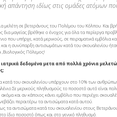
κή απάντηση ιδίως στις ομάδες ατόμων πο
ια μελέτη σε βετεράνους του Πολέμου του Κόλπου. Και βρ
ως δια μαγείας βρέθηκε ο ένοχος για όλα τα περίεργα πρ
νιο που υπήρχε, κατά μερικούς, σε πειραματικά εμβόλια κ
αι η συνύπαρξη αντισωμάτων κατά του σκουαλενίου ήταν 
a ,Βιολογικός Πόλεμος!
α ιατρικά δεδομένα μετα από πολλά χρόνια μελετώ
ς;
α κατά του σκουαλενίου υπάρχουν στο 10% των ανθρώπω
αλένιο.Σε μερικούς πληθυσμούς το ποσοστό αυτό είναι πολ
 ακόμα και αν κάποιος κάνει εμβόλιο που περιέχει σκουαλ
νεβάζει περαιτέρω τα αντισώματα κατά αυτού.
 πως τα αντισώματα κατά του σκουαλενίου στους Βετεράνο
στο ίδιο ποσοστό όπως και στο γενικό πληθυσμό.