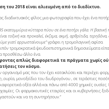
ση του 2018 είναι αλιευμένη από το διαδίκτυο.
ας διαδικτυακός φίλος μια φωτογραφία που έχει ένα ποτή
35 εκατομμύρια κύτταρα πύου σε ένα ποτήρι γάλα. Η βασική
είναι τοξική και προκαλεί, έκζεμα, ακμή, αρθρίτιδα, τερηδόνα,
ούμε γιατί αρρωσταίνουμε”
γράφει η τρομολαγνική αφίσα.
οιπόν τρομοκρατικά ψευδοεπιστημονικά δημοσιεύματα είπα
να προσθέσω άλλο ένα.
φοντας απλώς διαφορετικά τα πράγματα χωρίς ού
ατήσεις τον κόσμο.
ν οργανισμό μας που τον έχει κατακλύσει και περιέχει φο
 ,ουρία, μονοξείδιο του διυδρογόνου , σε τεράστιες ποσό
διαφορετικά οξέα αλλά και πάνω από 4000 χημικές ουσίες.
υχαιμίες. Οι φαρμακευτικές εταιρίες και οι κυβερνήσεις ξ
ργαστούν και να τη συντηρήσουν.”
.