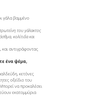
ρι γάλα βαμμένο
 πρωτεΐνη του γάλακτος
 άσθμα, κολίτιδα και
, και αντιγράφοντας
τε ένα ψέμα,
ρμαλδεύδη, κετόνες
τητες οξείδιο του
 Μπορεί να προκαλέσει
οδεύουν εκατομμύρια