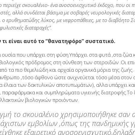
 περιείχε σκουαλένιο- ένα ανοσοενισχυτικό έκδοχο, που οι π
στές, αλλά συνδέεται βάσιμα με σοβαρές νευρολογικές διατα
, ο ερυθηματώδης λύκος, με νεφροπάθειες, με το διαβόητο
φυλιστικές διαταραχές”.
 τι είναι αυτό το “θανατηφόρο” συστατικό.
ια ουσία που υπάρχει στη φύση.Υπάρχει στα φυτά ,στα ζώα 
 βιολογικός πρόδρομος στη σύνθεση των στεροιδών .Οι επ
από τα πιο θεμελιώδη και αρχαία οργανικά μόρια της ζωής.
νθρωπο ,τόσο άφθονο ώστε ανιχνεύεται τόσο μέσα στον ο
τα έλαια των δακτυλικών αποτυπωμάτων), αλλα υπάρχει κα
αι παραφάρμακα και συμπληρώματα υγιεινής διατροφής.Το 
λλακτικών βιολογικών προιόντων.
ιγμή το σκουαλένιο χρησιμοποιήθηκε σαν 
λάχιστων εμβολίων ,όπως της πανδημικής γ
δείχθηκε εξαιρετικό ανοσοενισχυτικό,δηλαδ