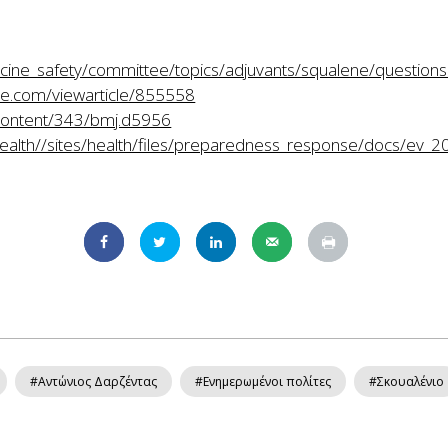
accine_safety/committee/topics/adjuvants/squalene/questio
e.com/viewarticle/855558
content/343/bmj.d5956
/health//sites/health/files/preparedness_response/docs/ev
#Αντώνιος Δαρζέντας
#Ενημερωμένοι πολίτες
#Σκουαλένιο