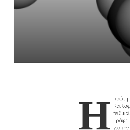
Η
πρώτη 
Και ξα
“ειδικο
Γράφει
για την