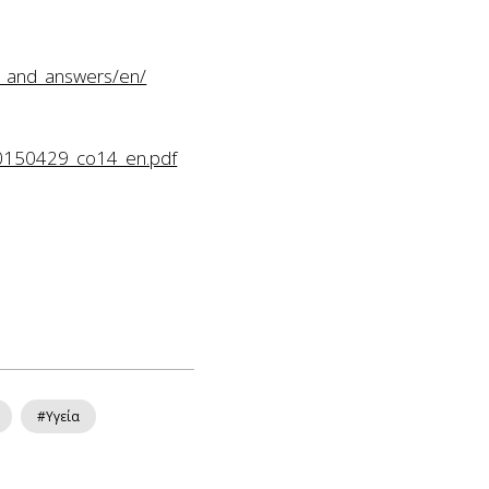
ns_and_answers/en/
_20150429_co14_en.pdf
#Υγεία