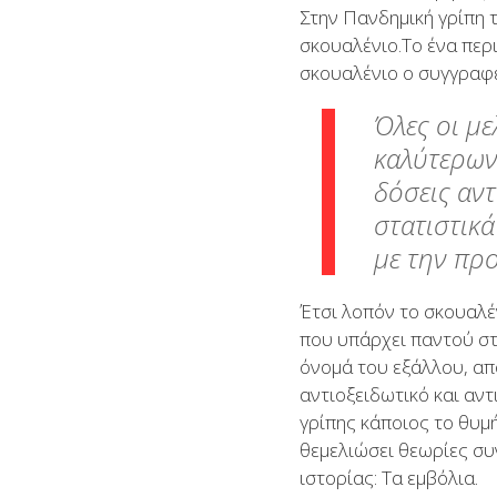
Στην Πανδημική γρίπη 
σκουαλένιο.Το ένα περι
σκουαλένιο ο συγγραφέ
Όλες οι μ
καλύτερων
δόσεις αν
στατιστικά
με την πρ
Έτσι λοπόν το σκουαλέν
που υπάρχει παντού στη
όνομά του εξάλλου, απ
αντιοξειδωτικό και αν
γρίπης κάποιος το θυμή
θεμελιώσει θεωρίες συ
ιστορίας: Τα εμβόλια.