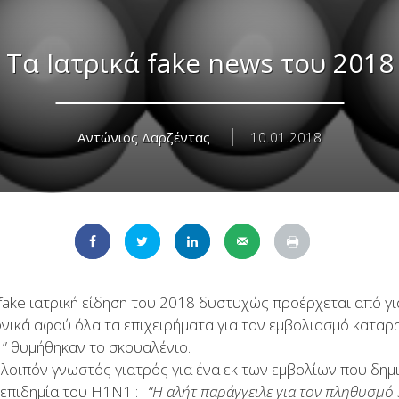
Τα Ιατρικά fake news του 2018
Αντώνιος Δαρζέντας
10.01.2018
fake ιατρική είδηση του 2018 δυστυχώς προέρχεται από γι
φνικά αφού όλα τα επιχειρήματα για τον εμβολιασμό καταρ
ί ” θυμήθηκαν το σκουαλένιο.
 λοιπόν γνωστός γιατρός για ένα εκ των εμβολίων που δη
 επιδημία του Η1Ν1 : .
“Η αλήτ παράγγειλε για τον πληθυσμό