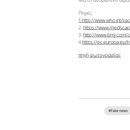
Πηγές.
1.http://www.who.int/v
2.
https://www.medscap
3.
http://www.bmj.com/
4.
https://ec.europa.eu
πηγή φωτογραφίας
#Fake news