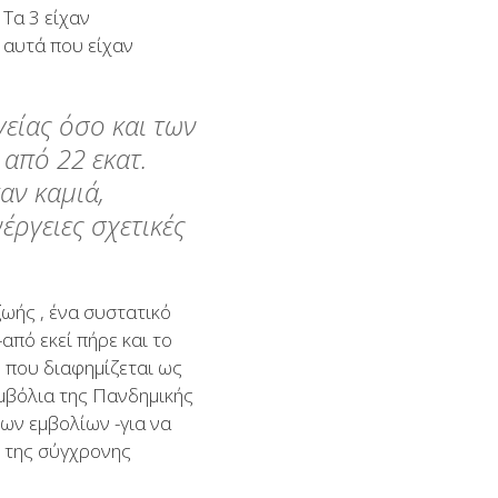
Τα 3 είχαν
ό αυτά που είχαν
είας όσο και των
από 22 εκατ.
αν καμιά,
έργειες σχετικές
ζωής , ένα συστατικό
από εκεί πήρε και το
 που διαφημίζεται ως
εμβόλια της Πανδημικής
των εμβολίων -για να
η της σύγχρονης