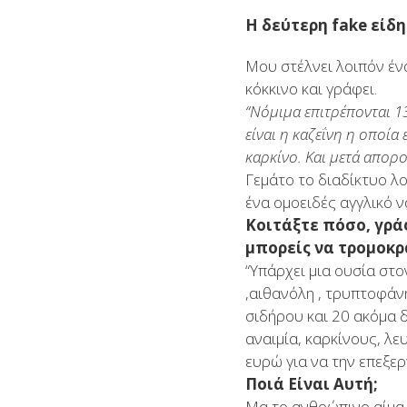
Η δεύτερη fake είδη
Μου στέλνει λοιπόν έν
κόκκινο και γράφει.
“Νόμιμα επιτρέπονται 1
είναι η καζεΐνη η οποία 
καρκίνο. Και μετά απορ
Γεμάτο το διαδίκτυο λ
ένα ομοειδές αγγλικό 
Κοιτάξτε πόσο, γρά
μπορείς να τρομοκρ
“Υπάρχει μια ουσία στο
,αιθανόλη , τρυπτοφάνη
σιδήρου και 20 ακόμα 
αναιμία, καρκίνους, λε
ευρώ για να την επεξε
Ποιά Είναι Αυτή;
Μα το ανθρώπινο αίμα