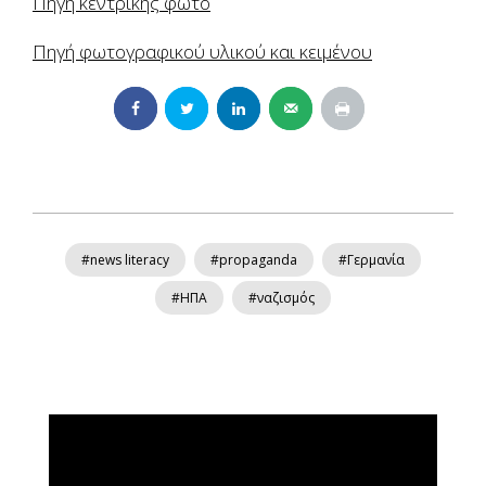
Πηγή κεντρικής φωτό
Πηγή φωτογραφικού υλικού και κειμένου
#news literacy
#propaganda
#Γερμανία
#ΗΠΑ
#ναζισμός