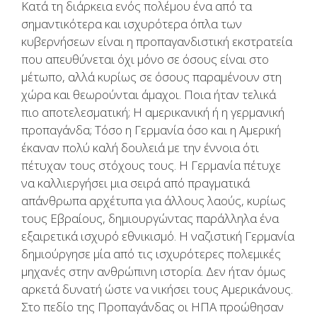
Κατά τη διάρκεια ενός πολέμου ένα από τα
σημαντικότερα και ισχυρότερα όπλα των
κυβερνήσεων είναι η προπαγανδιστική εκστρατεία
που απευθύνεται όχι μόνο σε όσους είναι στο
μέτωπο, αλλά κυρίως σε όσους παραμένουν στη
χώρα και θεωρούνται άμαχοι. Ποια ήταν τελικά
πιο αποτελεσματική; Η αμερικανική ή η γερμανική
προπαγάνδα; Τόσο η Γερμανία όσο και η Αμερική
έκαναν πολύ καλή δουλειά με την έννοια ότι
πέτυχαν τους στόχους τους. Η Γερμανία πέτυχε
να καλλιεργήσει μια σειρά από πραγματικά
απάνθρωπα αρχέτυπα για άλλους λαούς, κυρίως
τους Εβραίους, δημιουργώντας παράλληλα ένα
εξαιρετικά ισχυρό εθνικισμό. Η ναζιστική Γερμανία
δημιούργησε μία από τις ισχυρότερες πολεμικές
μηχανές στην ανθρώπινη ιστορία. Δεν ήταν όμως
αρκετά δυνατή ώστε να νικήσει τους Αμερικάνους.
Στο πεδίο της Προπαγάνδας οι ΗΠΑ προώθησαν