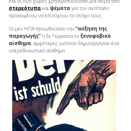
Και οι δύο χώρες χρησιμοποιούσαν μια σειρά από
στερεότυπα
και
ψέματα
για τον αντίπαλο
προκειμένου να επιτύχουν το στόχο τους.
Οι μεν ΗΠΑ προωθούσαν την
“αύξηση της
παραγωγής”
η δε Γερμανία το
ξενοφοβικό
αίσθημα
, αμφότερες ωστόσο δημιούργησαν ένα
υπερεθνικιστικό αίσθημα.