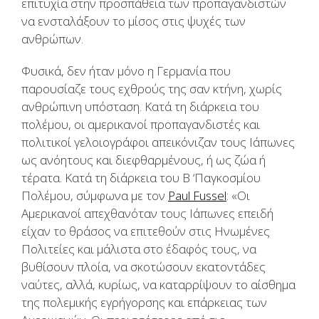
επιτυχία στην προσπάθεια των προπαγανδιστών
να ενσταλάξουν το μίσος στις ψυχές των
ανθρώπων.
Φυσικά, δεν ήταν μόνο η Γερμανία που
παρουσίαζε τους εχθρούς της σαν κτήνη, χωρίς
ανθρώπινη υπόσταση. Κατά τη διάρκεια του
πολέμου, οι αμερικανοί προπαγανδιστές και
πολιτικοί γελοιογράφοι απεικόνιζαν τους Ιάπωνες
ως ανόητους και διεφθαρμένους, ή ως ζώα ή
τέρατα. Κατά τη διάρκεια του Β ‘Παγκοσμίου
Πολέμου, σύμφωνα με τον
Paul Fussel
: «Οι
Αμερικανοί απεχθανόταν τους Ιάπωνες επειδή
είχαν το θράσος να επιτεθούν στις Ηνωμένες
Πολιτείες και μάλιστα στο έδαφός τους, να
βυθίσουν πλοία, να σκοτώσουν εκατοντάδες
ναύτες, αλλά, κυρίως, να καταρρίψουν το αίσθημα
της πολεμικής εγρήγορσης και επάρκειας των