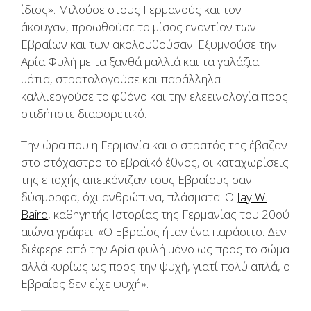
ίδιος». Μιλούσε στους Γερμανούς και τον
άκουγαν, προωθούσε το μίσος εναντίον των
Εβραίων και των ακολουθούσαν. Εξυμνούσε την
Αρία Φυλή με τα ξανθά μαλλιά και τα γαλάζια
μάτια, στρατολογούσε και παράλληλα
καλλιεργούσε το φθόνο και την ελεεινολογία προς
οτιδήποτε διαφορετικό.
Την ώρα που η Γερμανία και ο στρατός της έβαζαν
στο στόχαστρο το εβραϊκό έθνος, οι καταχωρίσεις
της εποχής απεικόνιζαν τους Εβραίους σαν
δύσμορφα, όχι ανθρώπινα, πλάσματα. Ο
Jay W.
Baird
, καθηγητής Ιστορίας της Γερμανίας του 20ού
αιώνα γράφει: «Ο Εβραίος ήταν ένα παράσιτο. Δεν
διέφερε από την Αρία φυλή μόνο ως προς το σώμα
αλλά κυρίως ως προς την ψυχή, γιατί πολύ απλά, ο
Εβραίος δεν είχε ψυχή».