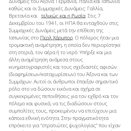
Δυνάμεις του Άξονα: Γερμανία, Ιταλία και Ιαπωνία
καθώς και οι Συμμαχικές Δυνάμεις: Γαλλία,
Βρετανία και
τελικώς και η Ρωσία
. Στις 7
Δεκεμβρίου του 1941, οι ΗΠΑ θα ενταχθούν στις
Συμμαχικές Δυνάμεις μετά την επίθεση της
Ιαπωνίας στο
Περλ Χάρμπορ
. Ο πόλεμος ήταν μια
τρομακτική αναμέτρηση, η οποία δεν περιορίστηκε
στη στεριά, τον αέρα ή το νερό. Υπήρξε και μια
άλλη αναμέτρηση ανάμεσα στους
κινηματογραφιστές και τους σχεδιαστές αφισών
(διαφημίσεων/καταχωρίσεων) του Άξονα και των
Συμμάχων. Αυτοί οι άνθρωποι έπαιξαν σημαντικό
ρόλο στο να δώσουν εικόνα και σχήμα σε
συγκεκριμένες πεποιθήσεις για τον εχθρό και τον
πόλεμο και φυσικά, να τις διαδώσουν στους
συμπολίτες τους, προκειμένου να επιτύχουν μια
κάποια εθνική ενότητα. Στην πραγματικότητα
επρόκειτο για “στρατιώτες ψυχολογίας” που είχαν