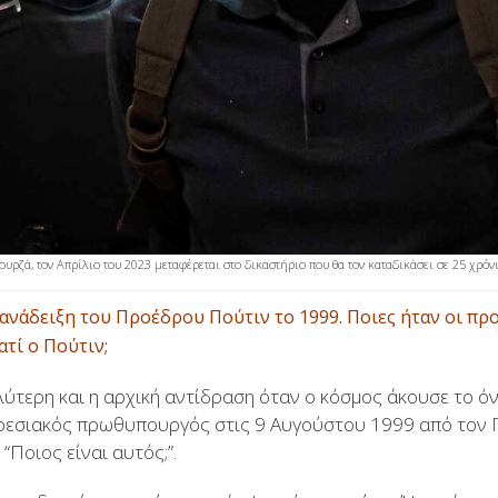
υρζά, τον Απρίλιο του 2023 μεταφέρεται στο δικαστήριο που θα τον καταδικάσει σε 25 χρό
 ανάδειξη του Προέδρου Πούτιν το 1999. Ποιες ήταν οι πρ
ατί ο Πούτιν;
αλύτερη και η αρχική αντίδραση όταν ο κόσμος άκουσε το ό
ρεσιακός πρωθυπουργός στις 9 Αυγούστου 1999 από τον Π
“Ποιος είναι αυτός;”.