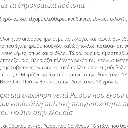
με τα δημοκρατικά πρότυπα.
 χρόνια, δεν είχαμε ελεύθερες και δίκαιες εθνικές εκλογές
 όλοι ήταν απορροφημένοι με τις εκλογές και κανείς δεν έ
πο που έγινε πρωθυπουργός, καθώς πολλοί πίστευαν ότι α
λίγους μήνες, όπως και οι άλλοι. Τώρα, φυσικά, είμαστε εδώ
στην εξουσία. Πλησιάζει πλέον το ρεκόρ του Λεονίντ Μπρέ
 της Σοβιετικής Ένωσης και από πολλές απόψεις σύμβολο 
ητας. Ο Μπρέζνιεφ [είχε] παραμείνει στην εξουσία για 18 
Βλαντίμιρ Πούτιν θα είναι στην εξουσία για 18 χρόνια.
ώρα μια ολόκληρη γενιά Ρώσων που έχουν 
ουν καμία άλλη πολιτική πραγματικότητα, 
του Πούτιν στην εξουσία.
οι άνθρωποι, οι νέοι Ρώσοι που θα γίνουν 18 ετών, που θα