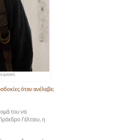
νια φυλακή
οσδοκίες όταν ανέλαβε;
νομά του να
ρόεδρο Γέλτσιν, η