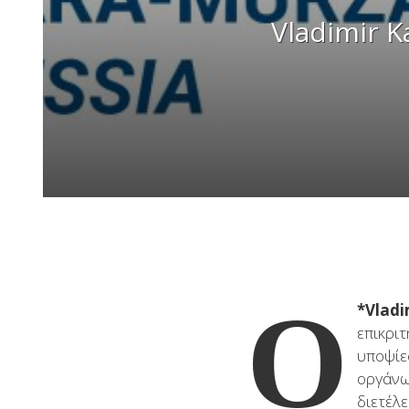
Vladimir K
Ο
*Vladi
επικρι
υποψίες
οργάνω
διετέλ