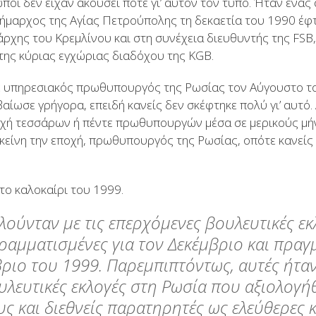
ποι δεν είχαν ακούσει ποτέ γι’ αυτόν τον τύπο. Ήταν ένα
ήμαρχος της Αγίας Πετρούπολης τη δεκαετία του 1990 έφτ
χης του Κρεμλίνου και στη συνέχεια διευθυντής της FSB
της κύριας εγχώριας διαδόχου της KGB.
νε υπηρεσιακός πρωθυπουργός της Ρωσίας τον Αύγουστο του
αίωσε γρήγορα, επειδή κανείς δεν σκέφτηκε πολύ γι’ αυτό. 
αδοχή τεσσάρων ή πέντε πρωθυπουργών μέσα σε μερικούς μ
κείνη την εποχή, πρωθυπουργός της Ρωσίας, οπότε κανείς 
το καλοκαίρι του 1999.
ούνταν με τις επερχόμενες βουλευτικές εκλ
ραμματισμένες για τον Δεκέμβριο και πρα
ριο του 1999. Παρεμπιπτόντως, αυτές ήταν 
ουλευτικές εκλογές στη Ρωσία που αξιολογ
 και διεθνείς παρατηρητές ως ελεύθερες κα