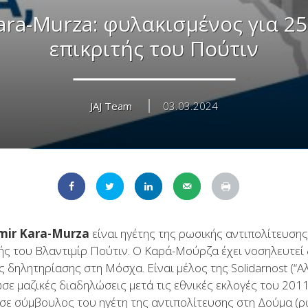
ara-Murza: φυλακισμένος για 2
επικριτής του Πούτιν
JAJ Team
03.03.2024
mir Kara-Murza
είναι ηγέτης της ρωσικής αντιπολίτευσης 
τής του Βλαντιμίρ Πούτιν. Ο Καρά-Μούρζα έχει νοσηλευτεί
 δηλητηρίασης στη Μόσχα. Είναι μέλος της Solidarnost (“Αλ
σε μαζικές διαδηλώσεις μετά τις εθνικές εκλογές του 20
εσε σύμβουλος του ηγέτη της αντιπολίτευσης στη Δούμα (