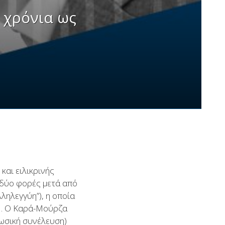
5 χρόνια ως
και ειλικρινής
 δύο φορές μετά από
ληλεγγύη”), η οποία
11. Ο Καρά-Μούρζα
ρωσική συνέλευση)