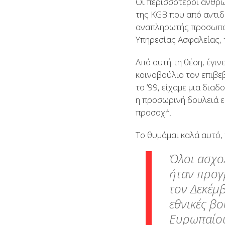
Οι περισσότεροι άνθρω
της KGB που από αντιδ
αναπληρωτής προσωπάρ
Υπηρεσίας Ασφαλείας, 
Από αυτή τη θέση, έγι
κοινοβούλιο τον επιβεβ
το ’99, είχαμε μια δι
η προσωρινή δουλειά ε
προσοχή.
Το θυμάμαι καλά αυτό, 
Όλοι ασχολ
ήταν προγ
τον Δεκέμβ
εθνικές β
Ευρωπαίους