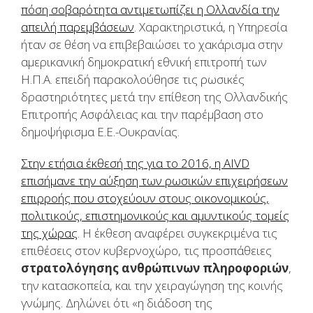
πόση σοβαρότητα αντιμετωπίζει η Ολλανδία την
απειλή παρεμβάσεων
. Χαρακτηριστικά, η Υπηρεσία
ήταν σε θέση να επιβεβαιώσει το χακάρισμα στην
αμερικανική δημοκρατική εθνική επιτροπή των
Η.Π.Α. επειδή παρακολούθησε τις ρωσικές
δραστηριότητες μετά την επίθεση της Ολλανδικής
Επιτροπής Ασφάλειας και την παρέμβαση στο
δημοψήφισμα Ε.Ε.-Ουκρανίας.
Στην ετήσια έκθεσή της για το 2016, η AIVD
επισήμανε την αύξηση των ρωσικών επιχειρήσεων
επιρροής που στοχεύουν στους οικονομικούς,
πολιτικούς, επιστημονικούς και αμυντικούς τομείς
της χώρας
. Η έκθεση αναφέρει συγκεκριμένα τις
επιθέσεις στον κυβερνοχώρο, τις προσπάθειες
στρατολόγησης ανθρώπινων πληροφοριών
,
την κατασκοπεία, και την χειραγώγηση της κοινής
γνώμης. Δηλώνει ότι «η διάδοση της