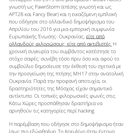
γνωστή ως PawnStorm (επίσης γνωστή και ως
APT28 και Fancy Bear) και η εικαζόμενη εμπλοκή
που οδήγησε στο ολλανδικό δημοψήφισμα του
Απριλίου του 2016 για μια εμπορική συμφωνία
Ευρωπαϊκής Ένωσης- Ουκρανίας,
είτε από
.
ολλανδούς φιλορώσους είτε από ακτιβιστές.
Η
χρονική συγκυρία του συμβάντος κατέστησε το
στόχο σαφές: συνέβη τόσο πριν όσο και αφού το
συμβούλιο δημοσίευσε την έκθεσή του σχετικά με
την προσγείωση της πτήσης MH17 στην ανατολική
Ουκρανία. Παρά την προφανή αποτυχία, οι
δραστηριότητες της Μόσχας είχαν σημαντικό
αντίκτυπο. Οι τοπικές φιλορωσικές φωνές στις
Κάτω Χώρες προσπάθησαν δραστήρια να
αρνηθούν τις κατηγορίες περί hacking.
Η παρέμβαση που οδήγησε στο δημοψήφισμα ήταν
ίσως πιο εξώφθαλμη. Το Κρεμλίνο ήταν έντονα