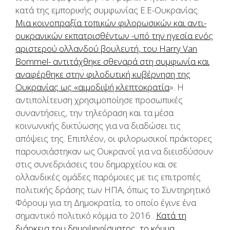
κατά της εμπορικής συμφωνίας Ε.Ε-Ουκρανίας.
Μια κοινοπραξία τοπικών φιλορωσικών και αντι-
ουκρανικών εκπατρισθέντων -υπό την ηγεσία ενός
αριστερού ολλανδού βουλευτή, του Harry Van
Bommel- αντιτάχθηκε σθεναρά στη συμφωνία και
αναφέρθηκε στην φιλοδυτική κυβέρνηση της
Ουκρανίας ως «αιμοδιψή κλεπτοκρατία
». Η
αντιπολίτευση χρησιμοποίησε προσωπικές
συναντήσεις, την τηλεόραση και τα μέσα
κοινωνικής δικτύωσης για να διαδώσει τις
απόψεις της. Επιπλέον, οι φιλορωσικοί πράκτορες
παρουσιάστηκαν ως Ουκρανοί για να διεισδύσουν
στις συνεδριάσεις του δημαρχείου και σε
ολλανδικές ομάδες παρόμοιες με τις επιτροπές
πολιτικής δράσης των ΗΠΑ, όπως το Συντηρητικό
Φόρουμ για τη Δημοκρατία, το οποίο έγινε ένα
σημαντικό πολιτικό κόμμα το 2016 .
Κατά τη
διάρκεια του δημοψηφίσματος, το κόμμα