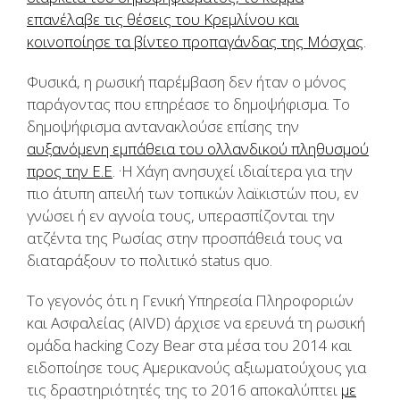
επανέλαβε τις θέσεις του Κρεμλίνου και
κοινοποίησε τα βίντεο προπαγάνδας της Μόσχας
.
Φυσικά, η ρωσική παρέμβαση δεν ήταν ο μόνος
παράγοντας που επηρέασε το δημοψήφισμα. Το
δημοψήφισμα αντανακλούσε επίσης την
αυξανόμενη εμπάθεια του ολλανδικού πληθυσμού
.
προς την Ε.Ε
.
Η Χάγη ανησυχεί ιδιαίτερα για την
πιο άτυπη
απειλή των τοπικών λαϊκιστών που, εν
γνώσει ή εν αγνοία τους, υπερασπίζονται την
ατζέντα της Ρωσίας στην προσπάθειά τους να
διαταράξουν το πολιτικό status quo.
Το γεγονός ότι η Γενική Υπηρεσία Πληροφοριών
και Ασφαλείας (AIVD) άρχισε να ερευνά τη ρωσική
ομάδα hacking Cozy Bear στα μέσα του 2014 και
ειδοποίησε τους Αμερικανούς αξιωματούχους για
τις δραστηριότητές της το 2016 αποκαλύπτει
με