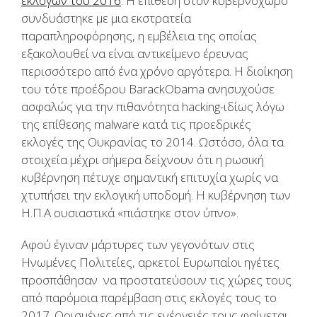
εκλογών του 2016
. Η επίθεση στον κυβερνοχώρο
συνδυάστηκε με μια εκστρατεία
παραπληροφόρησης, η εμβέλεια της οποίας
εξακολουθεί να είναι αντικείμενο έρευνας
περισσότερο από ένα χρόνο αργότερα. Η διοίκηση
του τότε προέδρου BarackObama ανησυχούσε
ασφαλώς για την πιθανότητα hacking-ιδίως λόγω
της επίθεσης malware κατά τις προεδρικές
εκλογές της Ουκρανίας το 2014. Ωστόσο, όλα τα
στοιχεία μέχρι σήμερα δείχνουν ότι η ρωσική
κυβέρνηση πέτυχε σημαντική επιτυχία χωρίς να
χτυπήσει την εκλογική υποδομή. Η κυβέρνηση των
Η.Π.Α ουσιαστικά «πιάστηκε στον ύπνο».
Αφού έγιναν μάρτυρες των γεγονότων στις
Ηνωμένες Πολιτείες, αρκετοί Ευρωπαίοι ηγέτες
προσπάθησαν να προστατεύσουν τις χώρες τους
από παρόμοια παρέμβαση στις εκλογές τους το
2017. Ορισμένες από τις ενέργειές τους φαίνεται