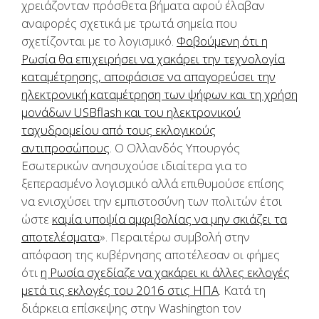
χρειάζονταν πρόσθετα βήματα αφού έλαβαν
αναφορές σχετικά με τρωτά σημεία που
σχετίζονται με το λογισμικό.
Φοβούμενη ότι η
Ρωσία θα επιχειρήσει να χακάρει την τεχνολογία
καταμέτρησης, αποφάσισε να απαγορεύσει την
ηλεκτρονική καταμέτρηση των ψήφων και τη χρήση
μονάδων USBflash και του ηλεκτρονικού
ταχυδρομείου από τους εκλογικούς
αντιπροσώπους
. Ο Ολλανδός Υπουργός
Εσωτερικών ανησυχούσε ιδιαίτερα για το
ξεπερασμένο λογισμικό αλλά επιθυμούσε επίσης
να ενισχύσει την εμπιστοσύνη των πολιτών έτσι
ώστε
καμία υποψία αμφιβολίας να μην σκιάζει τα
αποτελέσματα
». Περαιτέρω συμβολή στην
απόφαση της κυβέρνησης αποτέλεσαν οι φήμες
ότι
η Ρωσία σχεδίαζε να χακάρει κι άλλες εκλογές
μετά τις εκλογές του 2016 στις ΗΠΑ
. Κατά τη
διάρκεια επίσκεψης στην Washington τον