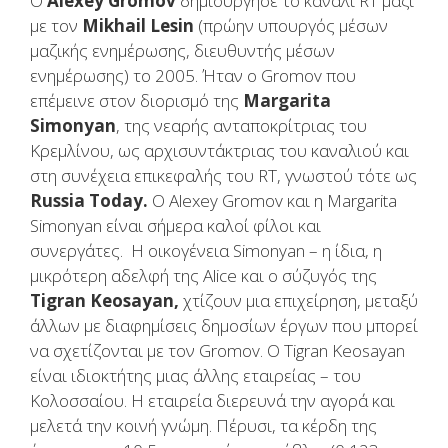
Ο
Alexey Gromov
δημιούργησε το κανάλι RT μαζί
με τον
Mikhail Lesin
(πρώην υπουργός μέσων
μαζικής ενημέρωσης, διευθυντής μέσων
ενημέρωσης) το 2005. Ήταν ο Gromov που
επέμεινε στον διορισμό της
Margarita
Simonyan
, της νεαρής ανταποκρίτριας του
Κρεμλίνου, ως αρχισυντάκτριας του καναλιού και
στη συνέχεια επικεφαλής του RT, γνωστού τότε ως
Russia Today.
Ο Alexey Gromov και η Margarita
Simonyan είναι σήμερα καλοί φίλοι και
συνεργάτες. Η οικογένεια Simonyan – η ίδια, η
μικρότερη αδελφή της Alice και ο σύζυγός της
Tigran Keosayan,
χτίζουν μια επιχείρηση, μεταξύ
άλλων με διαφημίσεις δημοσίων έργων που μπορεί
να σχετίζονται με τον Gromov. Ο Tigran Keosayan
είναι ιδιοκτήτης μιας άλλης εταιρείας – του
Κολοσσαίου. Η εταιρεία διερευνά την αγορά και
μελετά την κοινή γνώμη. Πέρυσι, τα κέρδη της