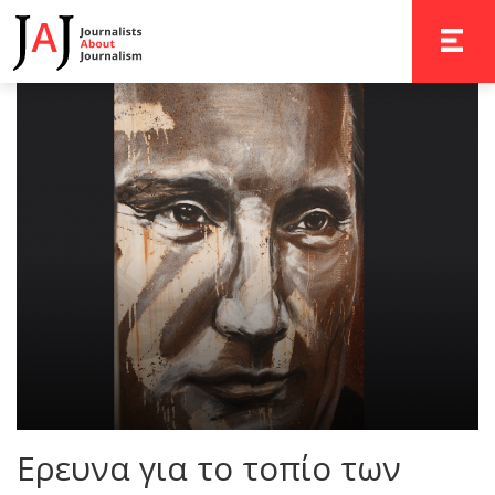
TOGGLE 
Ερευνα για το τοπίο των