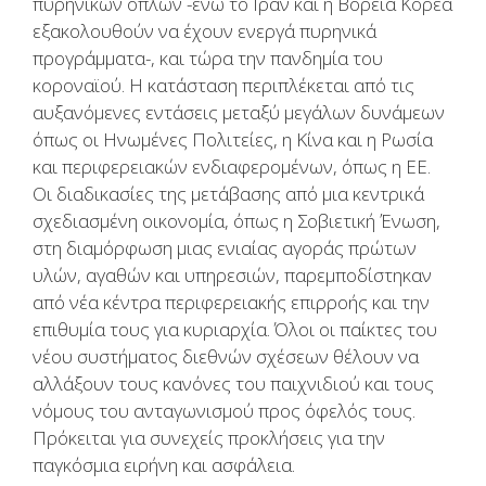
πυρηνικών όπλων -ενώ το Ιράν και η Βόρεια Κορέα
εξακολουθούν να έχουν ενεργά πυρηνικά
προγράμματα-, και τώρα την πανδημία του
κοροναϊού. Η κατάσταση περιπλέκεται από τις
αυξανόμενες εντάσεις μεταξύ μεγάλων δυνάμεων
όπως οι Ηνωμένες Πολιτείες, η Κίνα και η Ρωσία
και περιφερειακών ενδιαφερομένων, όπως η ΕΕ.
Οι διαδικασίες της μετάβασης από μια κεντρικά
σχεδιασμένη οικονομία, όπως η Σοβιετική Ένωση,
στη διαμόρφωση μιας ενιαίας αγοράς πρώτων
υλών, αγαθών και υπηρεσιών, παρεμποδίστηκαν
από νέα κέντρα περιφερειακής επιρροής και την
επιθυμία τους για κυριαρχία. Όλοι οι παίκτες του
νέου συστήματος διεθνών σχέσεων θέλουν να
αλλάξουν τους κανόνες του παιχνιδιού και τους
νόμους του ανταγωνισμού προς όφελός τους.
Πρόκειται για συνεχείς προκλήσεις για την
παγκόσμια ειρήνη και ασφάλεια.