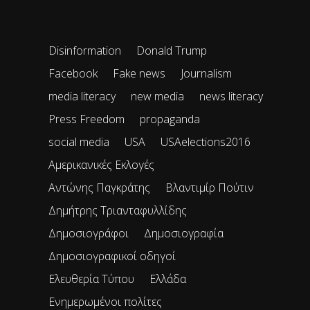
Disinformation
Donald Trump
Facebook
Fake news
Journalism
media literacy
new media
news literacy
Press Freedom
propaganda
social media
USA
USAelections2016
Αμερικανικές Εκλογές
Αντώνης Παγκράτης
Βλαντιμίρ Πούτιν
Δημήτρης Τριανταφυλλίδης
Δημοσιογράφοι
Δημοσιογραφία
Δημοσιογραφικοί οδηγοί
Ελευθερία Τύπου
Ελλάδα
Ενημερωμένοι πολίτες