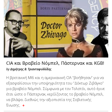
CIA και Βραβείο Νόμπελ, Πάστερνακ και KGB!
by
Δημήτρης Β. Τριανταφυλλίδης
H βρετανική MI6 και η αμερικανική CIA “βοήθησαν” για να
εξασφαλίσουν την υποψηφιότητα του “Δόκτωρ Ζιβάγκο”
για βραβείο Νόμπελ. Σύμφωνα με τον Τολστόι, αυτό έγινε
έτσι ώστε ο Πάστερνακ, κερδίζοντας το βραβείο Νόμπελ,
να βλάψει διεθνώς την αξιοπιστία της Σοβιετικής
Ένωσης.