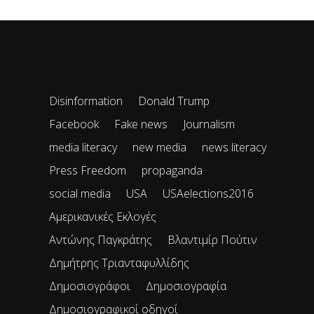
Disinformation
Donald Trump
Facebook
Fake news
Journalism
media literacy
new media
news literacy
Press Freedom
propaganda
social media
USA
USAelections2016
Αμερικανικές Εκλογές
Αντώνης Παγκράτης
Βλαντιμίρ Πούτιν
Δημήτρης Τριανταφυλλίδης
Δημοσιογράφοι
Δημοσιογραφία
Δημοσιογραφικοί οδηγοί