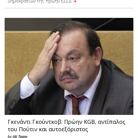
δημοκρατιών της πρώην ΕΣΣΔ
Γκενάντι Γκούντκοβ: Πρώην KGB, αντίπαλος
του Πούτιν και αυτοεξόριστος
by
JAJ Team