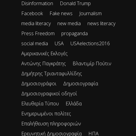
Disinformation
Donald Trump
Facebook
Fake news
Journalism
media literacy
new media
news literacy
Press Freedom
propaganda
social media
USA
USAelections2016
Αμερικανικές Εκλογές
Αντώνης Παγκράτης
Βλαντιμίρ Πούτιν
Δημήτρης Τριανταφυλλίδης
Δημοσιογράφοι
Δημοσιογραφία
Δημοσιογραφικοί οδηγοί
Ελευθερία Τύπου
Ελλάδα
Ενημερωμένοι πολίτες
Επαλήθευση πληροφοριών
Ερευνητική Δημοσιογραφία
ΗΠΑ