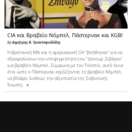
CIA και Βραβείο Νόμπελ, Πάστερνακ και KGB!
by
Δημήτρης Β. Τριανταφυλλίδης
H βρετανική MI6 και η αμερικανική CIA “βοήθησαν” για να
εξασφαλίσουν την υποψηφιότητα του “Δόκτωρ Ζιβάγκο”
για βραβείο Νόμπελ. Σύμφωνα με τον Τολστόι, αυτό έγινε
έτσι ώστε ο Πάστερνακ, κερδίζοντας το βραβείο Νόμπελ,
να βλάψει διεθνώς την αξιοπιστία της Σοβιετικής
Ένωσης.