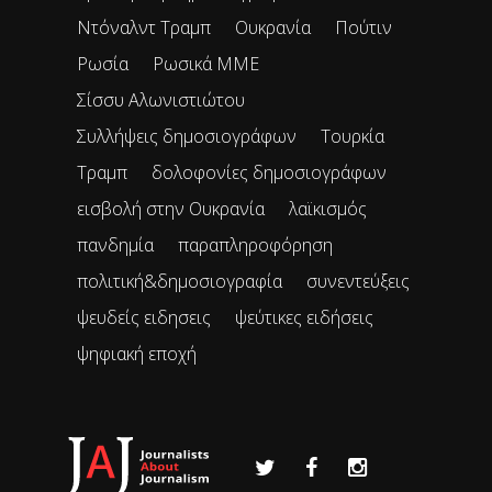
Ντόναλντ Τραμπ
Ουκρανία
Πούτιν
Ρωσία
Ρωσικά ΜΜΕ
Σίσσυ Αλωνιστιώτου
Συλλήψεις δημοσιογράφων
Τουρκία
Τραμπ
δολοφονίες δημοσιογράφων
εισβολή στην Ουκρανία
λαϊκισμός
πανδημία
παραπληροφόρηση
πολιτική&δημοσιογραφία
συνεντεύξεις
ψευδείς ειδησεις
ψεύτικες ειδήσεις
ψηφιακή εποχή