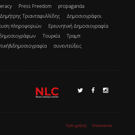
teracy
Press Freedom
propaganda
Δημήτρης Τριανταφυλλίδης
Δημοσιογράφοι
ευση πληροφοριών
Ερευνητική Δημοσιογραφία
 δημοσιογράφων
Τουρκία
Τραμπ
ιτική&δημοσιογραφία
συνεντεύξεις
Όροι χρήσης
Επικοινωνία