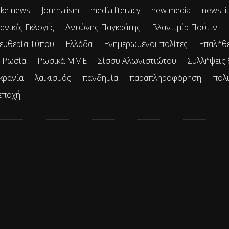
ke news
Journalism
media literacy
new media
news li
ανικές Εκλογές
Αντώνης Παγκράτης
Βλαντιμίρ Πούτιν
ευθερία Τύπου
Ελλάδα
Ενημερωμένοι πολίτες
Επαλήθ
Ρωσία
Ρωσικά ΜΜΕ
Σίσσυ Αλωνιστιώτου
Συλλήψεις
κρανία
λαϊκισμός
πανδημία
παραπληροφόρηση
πολ
εποχή