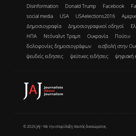
Disinformation
Donald Trump
Facebook
Fa
social media
USA
USAelections2016
Αμερικ
Δημοσιογραφία
Δημοσιογραφικοί οδηγοί
Ελ
ΗΠΑ
Ντόναλντ Τραμπ
Ουκρανία
Πούτιν
δολοφονίες δημοσιογράφων
εισβολή στην Ου
ψευδείς ειδησεις
ψεύτικες ειδήσεις
ψηφιακή 
© 2026 JAJ • Mε την επιφύλαξη παντός δικαιώματος.