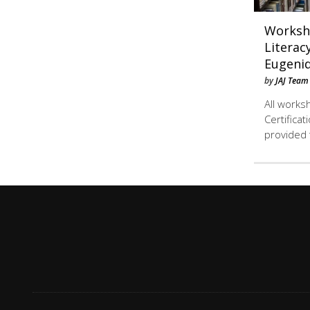
Worksh
Literac
Eugeni
by
JAJ Team
All works
Certificat
provided 