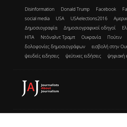
Disinformation
Donald Trump
Facebook
Fa
social media
USA
USAelections2016
Αμερικ
Δημοσιογραφία
Δημοσιογραφικοί οδηγοί
Ελ
ΗΠΑ
Ντόναλντ Τραμπ
Ουκρανία
Πούτιν
δολοφονίες δημοσιογράφων
εισβολή στην Ου
ψευδείς ειδησεις
ψεύτικες ειδήσεις
ψηφιακή 
© 2026 JAJ • Mε την επιφύλαξη παντός δικαιώματος.