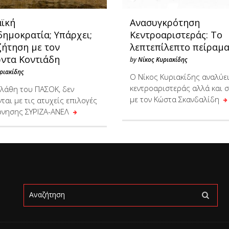
ϊκή
Ανασυγκρότηση
δημοκρατία; Υπάρχει;
Κεντροαριστεράς: Το
ζήτηση με τον
λεπτεπίλεπτο πείραμ
ντα Κοντιάδη
by
Νίκος Κυριακίδης
ριακίδης
Ο Νίκος Κυριακίδης αναλύει
κεντροαριστεράς αλλά και σ
 λάθη του ΠΑΣΟΚ, δεν
με τον Κώστα Σκανδαλίδη
ται με τις ατυχείς επιλογές
ρνησης ΣΥΡΙΖΑ-ΑΝΕΛ