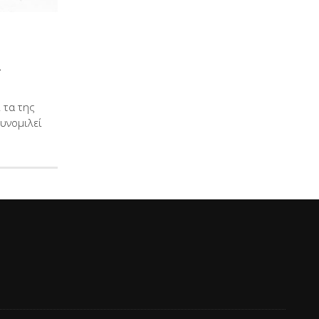
α
 τα της
υνομιλεί