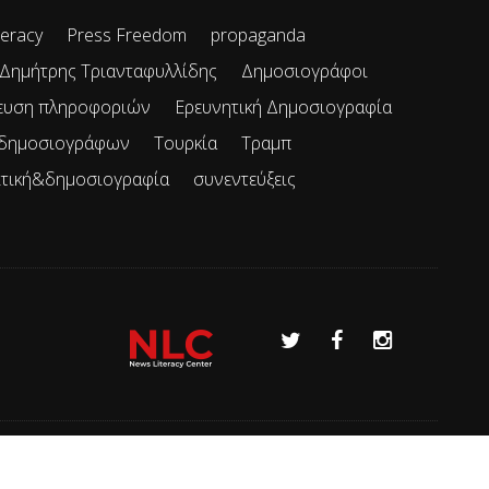
teracy
Press Freedom
propaganda
Δημήτρης Τριανταφυλλίδης
Δημοσιογράφοι
ευση πληροφοριών
Ερευνητική Δημοσιογραφία
 δημοσιογράφων
Τουρκία
Τραμπ
ιτική&δημοσιογραφία
συνεντεύξεις
Όροι χρήσης
Επικοινωνία