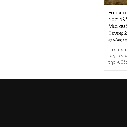
Ευρωπα
Σοσιαλ
Μια συ
Ξενοφώ
by
Νίκος Κυ
Τα όποια
συγκρίνον
της κυβέ