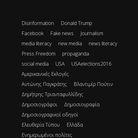
Disinformation
Donald Trump
Facebook
Fake news
Journalism
media literacy
new media
news literacy
Press Freedom
propaganda
social media
USA
USAelections2016
Αμερικανικές Εκλογές
Αντώνης Παγκράτης
Βλαντιμίρ Πούτιν
Δημήτρης Τριανταφυλλίδης
Δημοσιογράφοι
Δημοσιογραφία
Δημοσιογραφικοί οδηγοί
Ελευθερία Τύπου
Ελλάδα
Ενημερωμένοι πολίτες