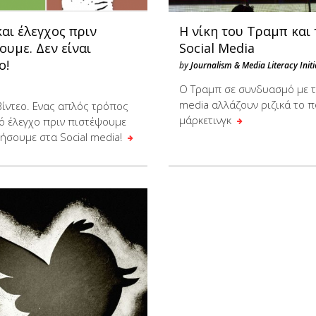
αι έλεγχος πριν
Η νίκη του Τραμπ και 
υμε. Δεν είναι
Social Media
ο!
by
Journalism & Media Literacy Initi
O Τραμπ σε συνδυασμό με τα
media αλλάζουν ριζικά το π
βίντεο. Ενας απλός τρόπος
μάρκετινγκ
κό έλεγχο πριν πιστέψουμε
τήσουμε στα Social media!