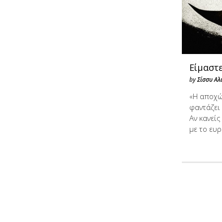
Είμαστε
by
Σίσσυ Αλ
«Η αποχώ
φαντάζει
Αν κανεί
με το ευ