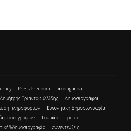
teracy
Press Freedom
propaganda
Δημήτρης Τριανταφυλλίδης
Δημοσιογράφοι
ευση πληροφοριών
Ερευνητική Δημοσιογραφία
 δημοσιογράφων
Τουρκία
Τραμπ
ιτική&δημοσιογραφία
συνεντεύξεις