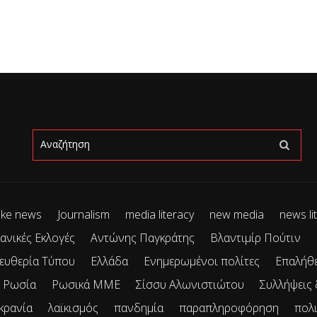
ke news
Journalism
media literacy
new media
news li
ανικές Εκλογές
Αντώνης Παγκράτης
Βλαντιμίρ Πούτιν
ευθερία Τύπου
Ελλάδα
Ενημερωμένοι πολίτες
Επαλήθ
Ρωσία
Ρωσικά ΜΜΕ
Σίσσυ Αλωνιστιώτου
Συλλήψεις
κρανία
λαϊκισμός
πανδημία
παραπληροφόρηση
πολ