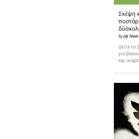
Σκέψη κ
ποστάρο
δύσκολ
by
JAJ Team
Δείτε το 
για βασι
και αναρ