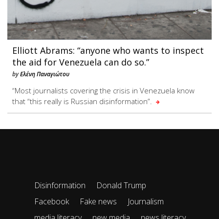
Elliott Abrams: “anyone who wants to inspect
the aid for Venezuela can do so.”
by
Ελένη Παναγιώτου
“Most journalists covering the crisis in Venezuela know
that “this really is Russian disinformation”.
Disinformation
Donald Trump
Facebook
Fake news
Journalism
media literacy
new media
news literacy