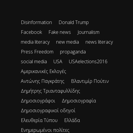
Disinformation
Donald Trump
Facebook
Fake news
Journalism
media literacy
new media
news literacy
Press Freedom
propaganda
social media
USA
USAelections2016
Αμερικανικές Εκλογές
Αντώνης Παγκράτης
Βλαντιμίρ Πούτιν
Δημήτρης Τριανταφυλλίδης
Δημοσιογράφοι
Δημοσιογραφία
Δημοσιογραφικοί οδηγοί
Ελευθερία Τύπου
Ελλάδα
Ενημερωμένοι πολίτες