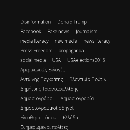
Disinformation
Donald Trump
Facebook
Fake news
Journalism
media literacy
new media
news literacy
Press Freedom
propaganda
social media
USA
USAelections2016
Αμερικανικές Εκλογές
Αντώνης Παγκράτης
Βλαντιμίρ Πούτιν
Δημήτρης Τριανταφυλλίδης
Δημοσιογράφοι
Δημοσιογραφία
Δημοσιογραφικοί οδηγοί
Ελευθερία Τύπου
Ελλάδα
Ενημερωμένοι πολίτες