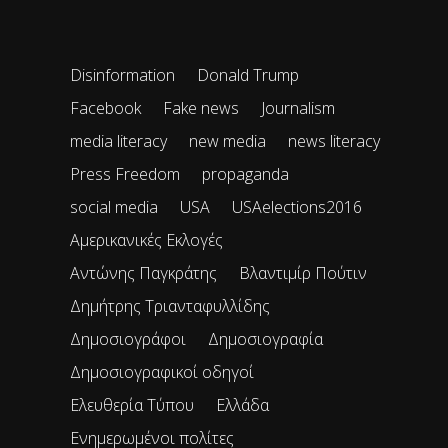
Disinformation
Donald Trump
Facebook
Fake news
Journalism
media literacy
new media
news literacy
Press Freedom
propaganda
social media
USA
USAelections2016
Αμερικανικές Εκλογές
Αντώνης Παγκράτης
Βλαντιμίρ Πούτιν
Δημήτρης Τριανταφυλλίδης
Δημοσιογράφοι
Δημοσιογραφία
Δημοσιογραφικοί οδηγοί
Ελευθερία Τύπου
Ελλάδα
Ενημερωμένοι πολίτες