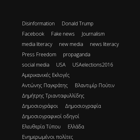
Disinformation
Donald Trump
Facebook
Fake news
Journalism
media literacy
new media
news literacy
Press Freedom
propaganda
social media
USA
USAelections2016
Αμερικανικές Εκλογές
Αντώνης Παγκράτης
Βλαντιμίρ Πούτιν
Δημήτρης Τριανταφυλλίδης
Δημοσιογράφοι
Δημοσιογραφία
Δημοσιογραφικοί οδηγοί
Ελευθερία Τύπου
Ελλάδα
Ενημερωμένοι πολίτες