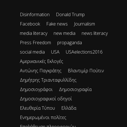
Disinformation
Donald Trump
Facebook
Fake news
Journalism
media literacy
new media
news literacy
Press Freedom
propaganda
social media
USA
USAelections2016
Αμερικανικές Εκλογές
Αντώνης Παγκράτης
Βλαντιμίρ Πούτιν
Δημήτρης Τριανταφυλλίδης
Δημοσιογράφοι
Δημοσιογραφία
Δημοσιογραφικοί οδηγοί
Ελευθερία Τύπου
Ελλάδα
Ενημερωμένοι πολίτες
Επαλήθευση πληροφοριών