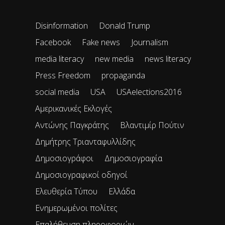
Disinformation
Donald Trump
Facebook
Fake news
Journalism
media literacy
new media
news literacy
Press Freedom
propaganda
social media
USA
USAelections2016
Αμερικανικές Εκλογές
Αντώνης Παγκράτης
Βλαντιμίρ Πούτιν
Δημήτρης Τριανταφυλλίδης
Δημοσιογράφοι
Δημοσιογραφία
Δημοσιογραφικοί οδηγοί
Ελευθερία Τύπου
Ελλάδα
Ενημερωμένοι πολίτες
Επαλήθευση πληροφοριών