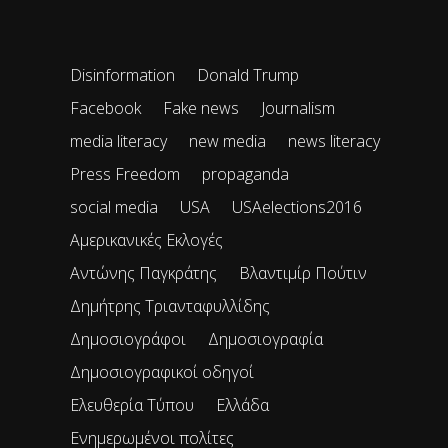
Disinformation
Donald Trump
Facebook
Fake news
Journalism
media literacy
new media
news literacy
Press Freedom
propaganda
social media
USA
USAelections2016
Αμερικανικές Εκλογές
Αντώνης Παγκράτης
Βλαντιμίρ Πούτιν
Δημήτρης Τριανταφυλλίδης
Δημοσιογράφοι
Δημοσιογραφία
Δημοσιογραφικοί οδηγοί
Ελευθερία Τύπου
Ελλάδα
Ενημερωμένοι πολίτες