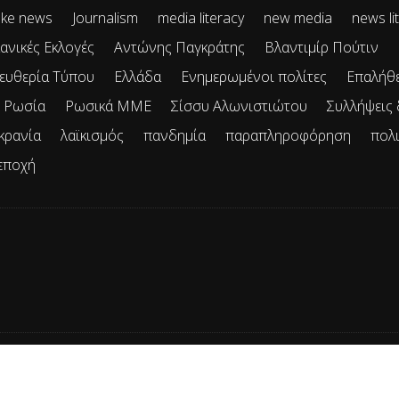
ke news
Journalism
media literacy
new media
news li
ανικές Εκλογές
Αντώνης Παγκράτης
Βλαντιμίρ Πούτιν
ευθερία Τύπου
Ελλάδα
Ενημερωμένοι πολίτες
Επαλήθ
Ρωσία
Ρωσικά ΜΜΕ
Σίσσυ Αλωνιστιώτου
Συλλήψεις
κρανία
λαϊκισμός
πανδημία
παραπληροφόρηση
πολ
εποχή