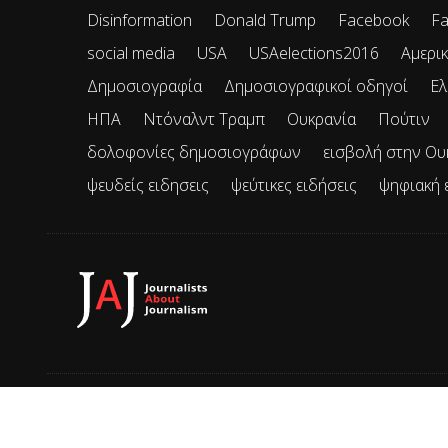
Disinformation
Donald Trump
Facebook
Fa
social media
USA
USAelections2016
Αμερικ
Δημοσιογραφία
Δημοσιογραφικοί οδηγοί
Ελ
ΗΠΑ
Ντόναλντ Τραμπ
Ουκρανία
Πούτιν
δολοφονίες δημοσιογράφων
εισβολή στην Ου
ψευδείς ειδησεις
ψεύτικες ειδήσεις
ψηφιακή 
© 2026 JAJ • Mε την επιφύλαξη παντός δικαιώματος.