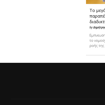
Το μεγ
παραπέ
διαδικ
by
Δημήτρης
Εμπνευση
το νομοσχ
ροής τη