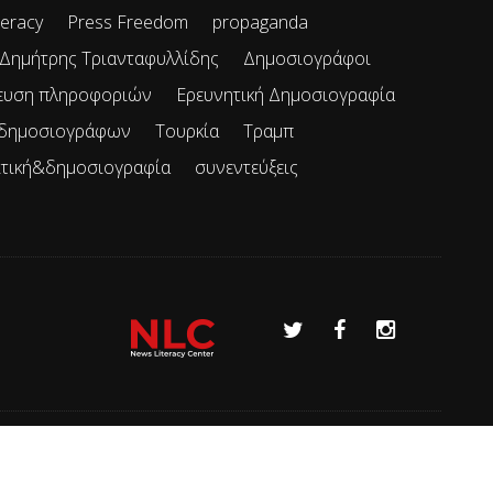
teracy
Press Freedom
propaganda
Δημήτρης Τριανταφυλλίδης
Δημοσιογράφοι
ευση πληροφοριών
Ερευνητική Δημοσιογραφία
 δημοσιογράφων
Τουρκία
Τραμπ
ιτική&δημοσιογραφία
συνεντεύξεις
Όροι χρήσης
Επικοινωνία