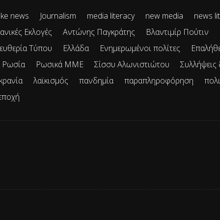
ke news
Journalism
media literacy
new media
news li
ανικές Εκλογές
Αντώνης Παγκράτης
Βλαντιμίρ Πούτιν
ευθερία Τύπου
Ελλάδα
Ενημερωμένοι πολίτες
Επαλήθ
Ρωσία
Ρωσικά ΜΜΕ
Σίσσυ Αλωνιστιώτου
Συλλήψεις
κρανία
λαϊκισμός
πανδημία
παραπληροφόρηση
πολ
εποχή