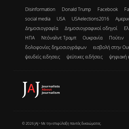
Disinformation
Donald Trump
Facebook
Fa
social media
USA
USAelections2016
Αμερικ
Δημοσιογραφία
Δημοσιογραφικοί οδηγοί
Ελ
ΗΠΑ
Ντόναλντ Τραμπ
Ουκρανία
Πούτιν
δολοφονίες δημοσιογράφων
εισβολή στην Ου
ψευδείς ειδησεις
ψεύτικες ειδήσεις
ψηφιακή 
© 2026 JAJ • Mε την επιφύλαξη παντός δικαιώματος.