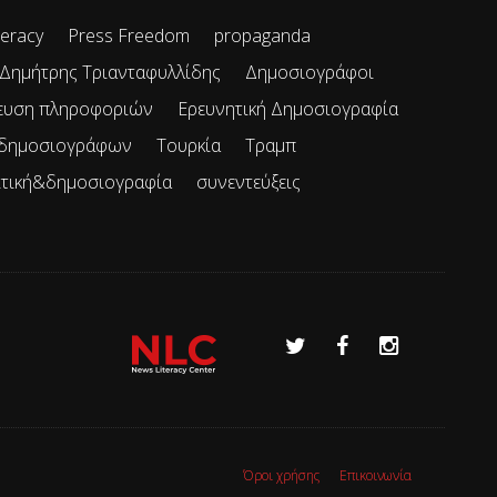
teracy
Press Freedom
propaganda
Δημήτρης Τριανταφυλλίδης
Δημοσιογράφοι
ευση πληροφοριών
Ερευνητική Δημοσιογραφία
 δημοσιογράφων
Τουρκία
Τραμπ
ιτική&δημοσιογραφία
συνεντεύξεις
Όροι χρήσης
Επικοινωνία