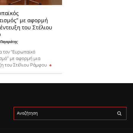
ωπαϊκός
τισμός” με αφορμή
έντευξη του Στέλιου
υ
 Παγκράτης
ια τον “Ευρωπαϊκό
σμό” με αφορμή μια
ξη του Στέλιου Ράμφου