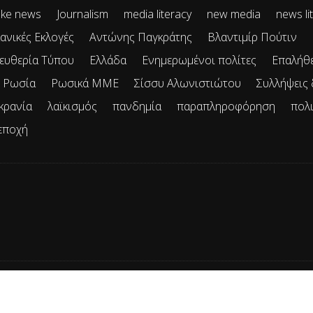
ke news
Journalism
media literacy
new media
news li
ανικές Εκλογές
Αντώνης Παγκράτης
Βλαντιμίρ Πούτιν
ευθερία Τύπου
Ελλάδα
Ενημερωμένοι πολίτες
Επαλήθ
Ρωσία
Ρωσικά ΜΜΕ
Σίσσυ Αλωνιστιώτου
Συλλήψεις
κρανία
λαϊκισμός
πανδημία
παραπληροφόρηση
πολ
εποχή