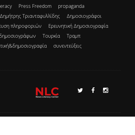
teracy
Press Freedom
propaganda
Δημήτρης Τριανταφυλλίδης
Δημοσιογράφοι
ευση πληροφοριών
Ερευνητική Δημοσιογραφία
 δημοσιογράφων
Τουρκία
Τραμπ
ιτική&δημοσιογραφία
συνεντεύξεις
Όροι χρήσης
Επικοινωνία