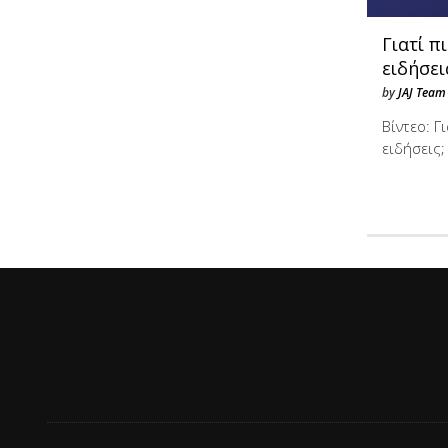
Γιατί π
ειδήσει
by
JAJ Team
Βίντεο: Γ
ειδήσεις