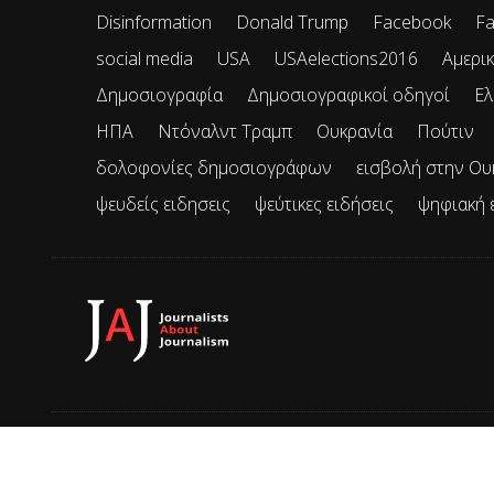
Disinformation
Donald Trump
Facebook
Fa
social media
USA
USAelections2016
Αμερικ
Δημοσιογραφία
Δημοσιογραφικοί οδηγοί
Ελ
ΗΠΑ
Ντόναλντ Τραμπ
Ουκρανία
Πούτιν
δολοφονίες δημοσιογράφων
εισβολή στην Ου
ψευδείς ειδησεις
ψεύτικες ειδήσεις
ψηφιακή 
© 2026 JAJ • Mε την επιφύλαξη παντός δικαιώματος.