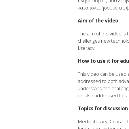
πληροφορίες που λαμβ
καταπολεμήσουμε τις ψ
Aim of the video
The aim of this video is
challenges new technolog
Literacy.
How to use it for ed
This video can be used as
addressed to both
adva
understand the challenge
be also addressed to fa
Topics for discussion
Media literacy, Critical 
Journalism and journalis