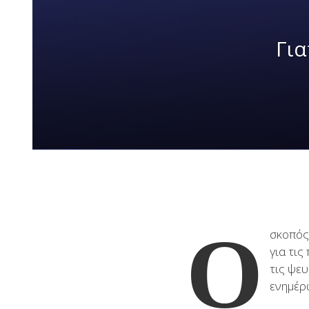
Για
Ο
σκοπός 
για τι
τις ψε
ενημέρ