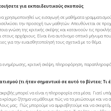
ποιήσετε για εκπαιδευτικούς σκοπούς
 να χρησιμοποιηθεί ως εισαγωγή σε μαθήματα γραμματισμο
οσελκύσει την προσοχή των μαθητών. Απευθύνεται σε προ
άποια γνώση της κριτικής σκέψης και κατανοούν τις προκλή
ι στους αρχάριους. Είναι ένα αυτόνομο οπτικό μήνυμα που
ιες για την ευαισθητοποίησή τους σχετικά με το θέμα.
α ενημέρωσης, κριτική σκέψη, πληροφόρηση, παραπληροφ
.
ισμού (τι ήταν σημαντικό σε αυτό το βίντεο; Τι έ
 ακριβής μπορεί να είναι η πληροφορία στα μέσα; Γιατί υ
 ένα κρίσιμο ζήτημα να μάθουμε πώς να τα μειώσουμε και ν
λους μας; Πώς μπορούμε να αμφισβητούμε και να σκεφτόμα