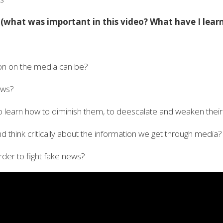
 (what was important in this video? What have I learn
on on the media can be?
ews?
to learn how to diminish them, to deescalate
and weaken their 
 think critically about the information we get through media?
rder to fight fake news?