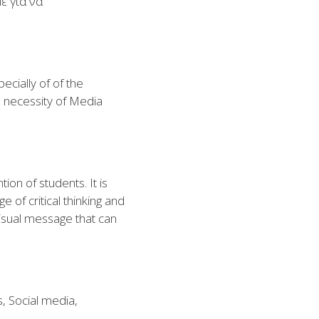
ε για να
ecially of of
the
e necessity of Media
ion of students. It is
f critical thinking and
visual message that can
s, Social media,