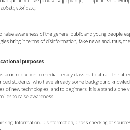
άνουμε μέσω των μέσων ενημέρωσης; Τι πρέπει να μάθουμ
ευδείς ειδήσεις;
 to raise awareness of the general public and young people esp
ies bring in terms of disinformation, fake news and, thus, th
ucational purposes
 an introduction to media literacy classes, to attract the attent
nced students, who have already some background knowledge o
s of new technologies, and to beginners. It is a stand alone 
milies to raise awareness.
Thinking, Information, Disinformation, Cross checking of source
ts