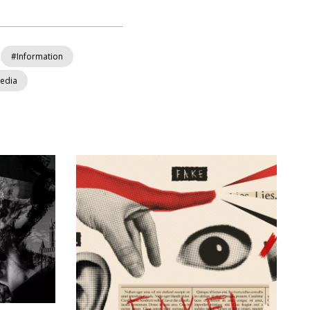
#Information
media