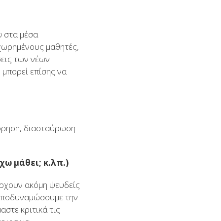
ύ στα μέσα
χωρημένους μαθητές,
σεις των νέων
 μπορεί επίσης να
όρηση, διασταύρωση
χω μάθει; κ.λπ.)
πάρχουν ακόμη ψευδείς
α αποδυναμώσουμε την
στε κριτικά τις