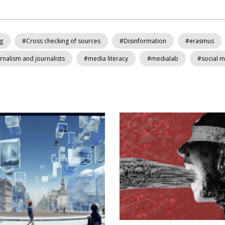
ng
#Cross checking of sources
#Disinformation
#erasmus
rnalism and journalists
#media literacy
#medialab
#social 