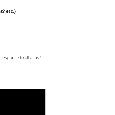
t? etc.)
response to all of us?