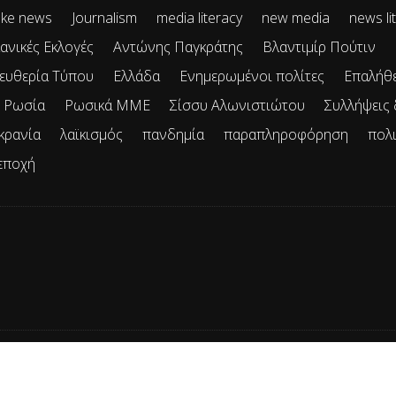
ke news
Journalism
media literacy
new media
news li
ανικές Εκλογές
Αντώνης Παγκράτης
Βλαντιμίρ Πούτιν
ευθερία Τύπου
Ελλάδα
Ενημερωμένοι πολίτες
Επαλήθ
Ρωσία
Ρωσικά ΜΜΕ
Σίσσυ Αλωνιστιώτου
Συλλήψεις
κρανία
λαϊκισμός
πανδημία
παραπληροφόρηση
πολ
εποχή