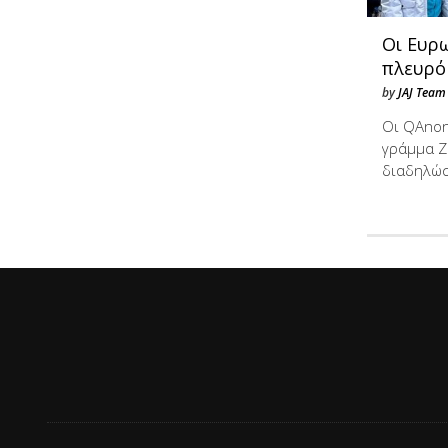
Oι Ευρ
πλευρό
by
JAJ Team
Oι QΑnon
γράμμα Ζ
διαδηλώσ