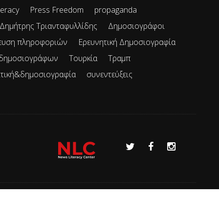
teracy
Press Freedom
propaganda
Δημήτρης Τριανταφυλλίδης
Δημοσιογράφοι
ευση πληροφοριών
Ερευνητική Δημοσιογραφία
 δημοσιογράφων
Τουρκία
Τραμπ
ιτική&δημοσιογραφία
συνεντεύξεις
Όροι χρήσης
Επικοινωνία