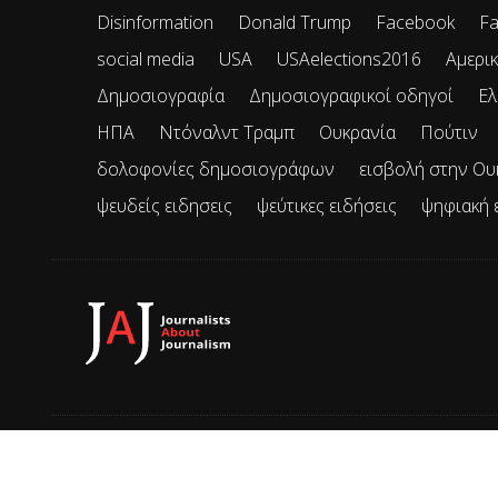
Disinformation
Donald Trump
Facebook
Fa
social media
USA
USAelections2016
Αμερικ
Δημοσιογραφία
Δημοσιογραφικοί οδηγοί
Ελ
ΗΠΑ
Ντόναλντ Τραμπ
Ουκρανία
Πούτιν
δολοφονίες δημοσιογράφων
εισβολή στην Ου
ψευδείς ειδησεις
ψεύτικες ειδήσεις
ψηφιακή 
© 2026 JAJ • Mε την επιφύλαξη παντός δικαιώματος.