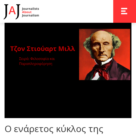
TOGGLE 
O ενάρετος κύκλος της