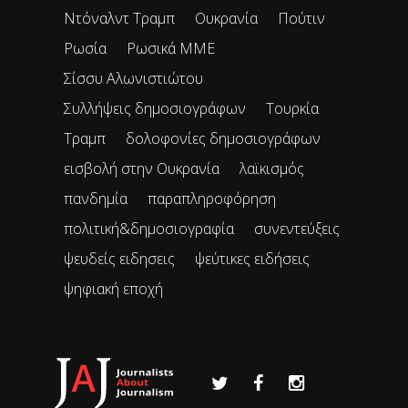
Ντόναλντ Τραμπ
Ουκρανία
Πούτιν
Ρωσία
Ρωσικά ΜΜΕ
Σίσσυ Αλωνιστιώτου
Συλλήψεις δημοσιογράφων
Τουρκία
Τραμπ
δολοφονίες δημοσιογράφων
εισβολή στην Ουκρανία
λαϊκισμός
πανδημία
παραπληροφόρηση
πολιτική&δημοσιογραφία
συνεντεύξεις
ψευδείς ειδησεις
ψεύτικες ειδήσεις
ψηφιακή εποχή