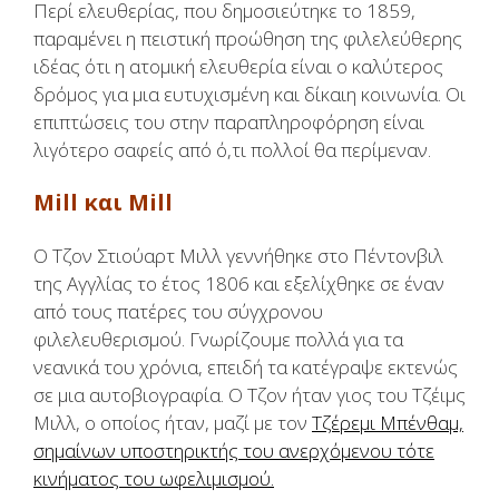
Περί ελευθερίας, που δημοσιεύτηκε το 1859,
παραμένει η πειστική προώθηση της φιλελεύθερης
ιδέας ότι η ατομική ελευθερία είναι ο καλύτερος
δρόμος για μια ευτυχισμένη και δίκαιη κοινωνία. Οι
επιπτώσεις του στην παραπληροφόρηση είναι
λιγότερο σαφείς από ό,τι πολλοί θα περίμεναν.
Mill και Mill
Ο Τζον Στιούαρτ Μιλλ γεννήθηκε στο Πέντονβιλ
της Αγγλίας το έτος 1806 και εξελίχθηκε σε έναν
από τους πατέρες του σύγχρονου
φιλελευθερισμού. Γνωρίζουμε πολλά για τα
νεανικά του χρόνια, επειδή τα κατέγραψε εκτενώς
σε μια αυτοβιογραφία. Ο Τζον ήταν γιος του Τζέιμς
Μιλλ, ο οποίος ήταν, μαζί με τον
Τζέρεμι Μπένθαμ,
σημαίνων υποστηρικτής του ανερχόμενου τότε
κινήματος του ωφελιμισμού.