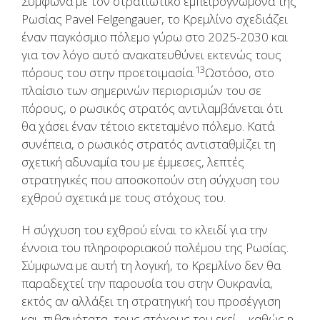
Σύμφωνα με τον στρατιωτικό εμπειρογνώμονα της
Ρωσίας Pavel Felgengauer, το Κρεμλίνο σχεδιάζει
έναν παγκόσμιο πόλεμο γύρω στο 2025-2030 και
για τον λόγο αυτό ανακατευθύνει εκτενώς τους
13
πόρους του στην προετοιμασία.
Ωστόσο, στο
πλαίσιο των σημερινών περιορισμών του σε
πόρους, ο ρωσικός στρατός αντιλαμβάνεται ότι
θα χάσει έναν τέτοιο εκτεταμένο πόλεμο. Κατά
συνέπεια, ο ρωσικός στρατός αντισταθμίζει τη
σχετική αδυναμία του με έμμεσες, λεπτές
στρατηγικές που αποσκοπούν στη σύγχυση του
εχθρού σχετικά με τους στόχους του.
Η σύγχυση του εχθρού είναι το κλειδί για την
έννοια του πληροφοριακού πολέμου της Ρωσίας.
Σύμφωνα με αυτή τη λογική, το Κρεμλίνο δεν θα
παραδεχτεί την παρουσία του στην Ουκρανία,
εκτός αν αλλάξει τη στρατηγική του προσέγγιση
και, πιθανότατα, τους στόχους του εκεί – καθώς η