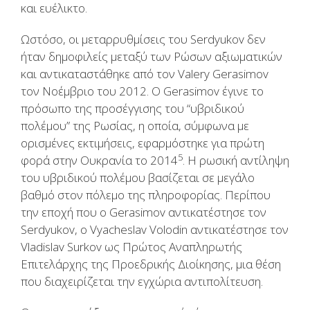
και ευέλικτο.
Ωστόσο, οι μεταρρυθμίσεις του Serdyukov δεν
ήταν δημοφιλείς μεταξύ των Ρώσων αξιωματικών
και αντικαταστάθηκε από τον Valery Gerasimov
τον Νοέμβριο του 2012. Ο Gerasimov έγινε το
πρόσωπο της προσέγγισης του “υβριδικού
πολέμου” της Ρωσίας, η οποία, σύμφωνα με
ορισμένες εκτιμήσεις, εφαρμόστηκε για πρώτη
5
φορά στην Ουκρανία το 2014
. Η ρωσική αντίληψη
του υβριδικού πολέμου βασίζεται σε μεγάλο
βαθμό στον πόλεμο της πληροφορίας. Περίπου
την εποχή που ο Gerasimov αντικατέστησε τον
Serdyukov, ο Vyacheslav Volodin αντικατέστησε τον
Vladislav Surkov ως Πρώτος Αναπληρωτής
Επιτελάρχης της Προεδρικής Διοίκησης, μια θέση
που διαχειρίζεται την εγχώρια αντιπολίτευση.