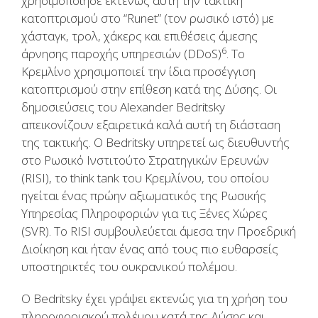
χρησιμοποίησε εκτενώς αυτή την τακτική
κατοπτρισμού στο “Runet” (τον ρωσικό ιστό) με
χάσταγκ, τρολ, χάκερς και επιθέσεις άμεσης
6
άρνησης παροχής υπηρεσιών (DDoS)
. Το
Κρεμλίνο χρησιμοποιεί την ίδια προσέγγιση
κατοπτρισμού στην επίθεση κατά της Δύσης. Οι
δημοσιεύσεις του Alexander Bedritsky
απεικονίζουν εξαιρετικά καλά αυτή τη διάσταση
της τακτικής. Ο Bedritsky υπηρετεί ως διευθυντής
στο Ρωσικό Ινστιτούτο Στρατηγικών Ερευνών
(RISI), το think tank του Κρεμλίνου, του οποίου
ηγείται ένας πρώην αξιωματικός της Ρωσικής
Υπηρεσίας Πληροφοριών για τις Ξένες Χώρες
(SVR). Το RISI συμβουλεύεται άμεσα την Προεδρική
Διοίκηση και ήταν ένας από τους πιο ευθαρσείς
υποστηρικτές του ουκρανικού πολέμου.
Ο Bedritsky έχει γράψει εκτενώς για τη χρήση του
πληροφοριακού πολέμου κατά της Δύσης και