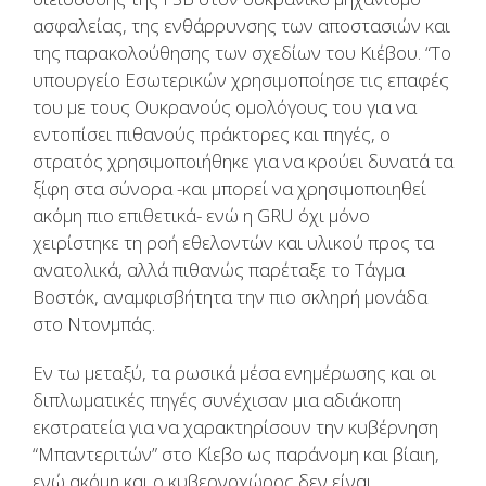
ασφαλείας, της ενθάρρυνσης των αποστασιών και
της παρακολούθησης των σχεδίων του Κιέβου. “Το
υπουργείο Εσωτερικών χρησιμοποίησε τις επαφές
του με τους Ουκρανούς ομολόγους του για να
εντοπίσει πιθανούς πράκτορες και πηγές, ο
στρατός χρησιμοποιήθηκε για να κρούει δυνατά τα
ξίφη στα σύνορα -και μπορεί να χρησιμοποιηθεί
ακόμη πιο επιθετικά- ενώ η GRU όχι μόνο
χειρίστηκε τη ροή εθελοντών και υλικού προς τα
ανατολικά, αλλά πιθανώς παρέταξε το Τάγμα
Βοστόκ, αναμφισβήτητα την πιο σκληρή μονάδα
στο Ντονμπάς.
Εν τω μεταξύ, τα ρωσικά μέσα ενημέρωσης και οι
διπλωματικές πηγές συνέχισαν μια αδιάκοπη
εκστρατεία για να χαρακτηρίσουν την κυβέρνηση
“Μπαντεριτών” στο Κίεβο ως παράνομη και βίαιη,
ενώ ακόμη και ο κυβερνοχώρος δεν είναι