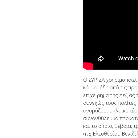
Ο ΣΥΡΙΖΑ χρησιμοποιεί
κόμμα, ήδη από τις πρ
επιχείρημα της Δεξιάς 
συνεχώς τους πολίτες
ονομάζουμε «λαικό αίσ
συνονθύλευμα προκατα
και το οποίο, βέβαια,
(π.χ Ελευθερίου Βενιζέ