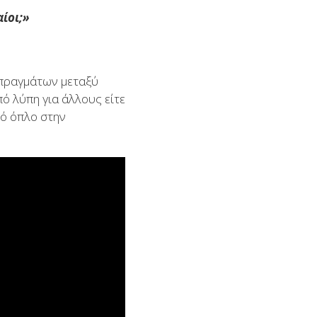
αίοι;»
 πραγμάτων μεταξύ
πό λύπη για άλλους είτε
κό όπλο στην