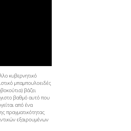
άλλο κυβερνητικό
κιστικό μπαμπουλοειδές
ρβοκούτια) βάζει
έγιστο βαθμό αυτό που
γείται από ένα
ης πραγματικότητας
μαντικών εξαιρουμένων