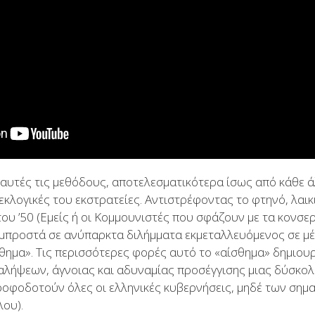
 αυτές τις μεθόδους, αποτελεσματικότερα ίσως από κάθε 
οεκλογικές του εκστρατείες. Αντιστρέφοντας το φτηνό, λαι
του ’50 (Εμείς ή οι Κομμουνιστές που σφάζουν με τα κονσε
 μπροστά σε ανύπαρκτα διλήμματα εκμεταλλευόμενος σε μ
θημα». Τις περισσότερες φορές αυτό το «αίσθημα» δημιουρ
λήψεων, άγνοιας και αδυναμίας προσέγγισης μιας δύσκολ
 τροφοδοτούν όλες οι ελληνικές κυβερνήσεις, μηδέ των ση
λου).