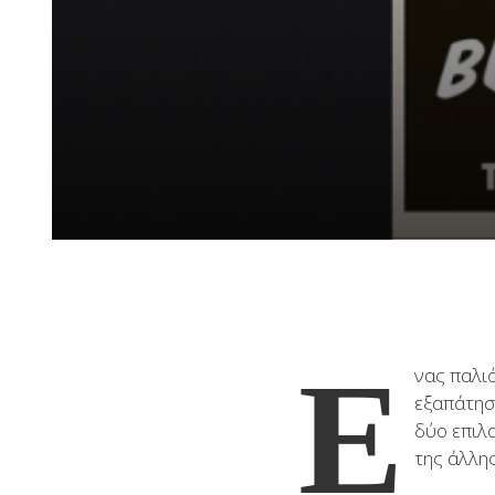
Ε
νας παλι
εξαπάτησ
δύο επιλ
της άλλης