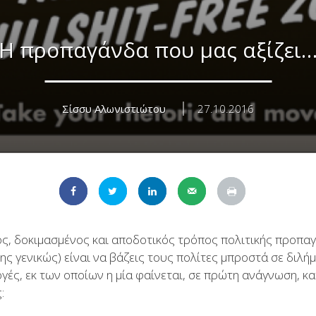
Η προπαγάνδα που μας αξίζει
Σίσσυ Αλωνιστιώτου
27.10.2016
ός, δοκιμασμένος και αποδοτικός τρόπος πολιτικής προπαγ
ης γενικώς) είναι να βάζεις τους πολίτες μπροστά σε διλ
ογές, εκ των οποίων η μία φαίνεται, σε πρώτη ανάγνωση, κ
: