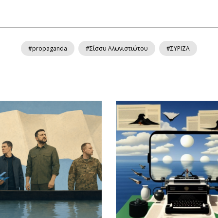
#propaganda
#Σίσσυ Αλωνιστιώτου
#ΣΥΡΙΖΑ