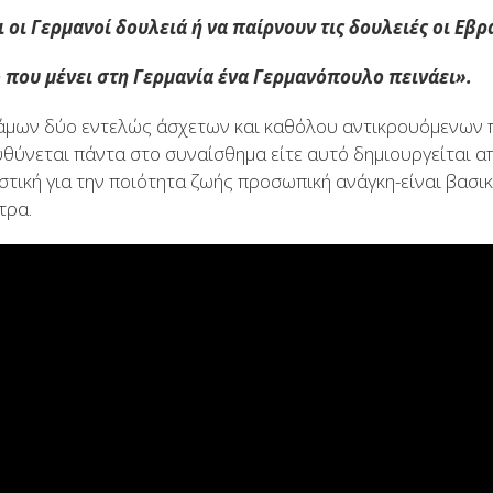
 οι Γερμανοί δουλειά ή να παίρνουν τις δουλειές οι Εβρ
ο που μένει στη Γερμανία ένα Γερμανόπουλο πεινάει».
άμων δύο εντελώς άσχετων και καθόλου αντικρουόμενων
υθύνεται πάντα στο συναίσθημα είτε αυτό δημιουργείται α
ιστική για την ποιότητα ζωής προσωπική ανάγκη-είναι βασι
τρα.