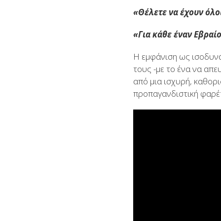
«Θέλετε να έχουν όλοι
«Για κάθε έναν Εβραί
Η εμφάνιση ως ισοδυν
τους -με το ένα να απε
από μια ισχυρή, καθορ
προπαγανδιστική φαρέ