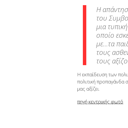
Η απάντησ
του Συμβου
μια τυπικ
οποίο εσκε
με…τα παι
τους ασθε
τους αξίζο
Η εκπαίδευση των πολιτ
πολιτική προπαγάνδα 
μας αξίζει.
πηγή κεντρικής φωτό