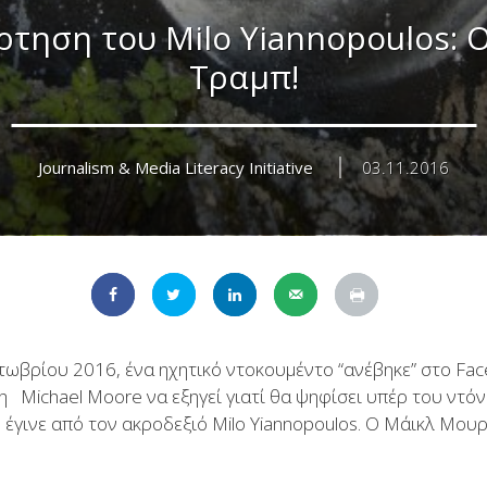
ρτηση του Milo Yiannopoulos: 
Τραμπ!
Journalism & Media Literacy Initiative
03.11.2016
τωβρίου 2016, ένα ηχητικό ντοκουμέντο “ανέβηκε” στο Fac
 Michael Moore να εξηγεί γιατί θα ψηφίσει υπέρ του ντό
έγινε από τον ακροδεξιό Milo Yiannopoulos. Ο Μάικλ Μουρ 