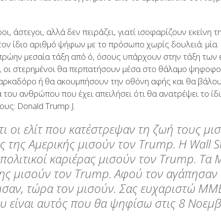
οι, άστεγοι, αλλά δεν πειράζει, γιατί ισοφαρίζουν εκείνη τ
τον ίδιο αριθμό ψήφων με το πρόσωπο χωρίς δουλειά: μία.
πρώην μεσαία τάξη από ό, όσους υπάρχουν στην τάξη των
υ, οι στερημένοι θα περπατήσουν μέσα στο θάλαμο ψηφοφο
αρκαδόρο ή θα ακουμπήσουν την οθόνη αφής και θα βάλου
α του ανθρώπου που έχει απειλήσει ότι θα ανατρέψει το ίδ
ους: Donald Trump J.
τι οι ελίτ που κατέστρεψαν τη ζωή τους μι
ες της Αμερικής μισούν τον Trump. Η Wall St
 πολιτικοί καριέρας μισούν τον Trump. Τα
ς μισούν τον Trump. Αφού τον αγάπησαν 
σαν, τώρα τον μισούν. Σας ευχαριστώ ΜΜΕ
υ είναι αυτός που θα ψηφίσω στις 8 Νοεμβ