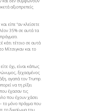
ν και δεν συμφωνούν
αρκετά αξιοπρεπείς
αι είπε “αν κλείσετε
πλέον 35% σε αυτά τα
 πράγματι
έ κάτι τέτοιο σε αυτά
το Μίτσιγκαν και το
είτε όχι, είναι κάπως
ανώνυμος, ξεχασμένος
άξη, αγαπά τον Trump.
ορεί να τη ρίξει
 που έχασαν τις
όλο που έχουν χάσει
 – το μόνο πράγμα που
α: το δικαίωμα του