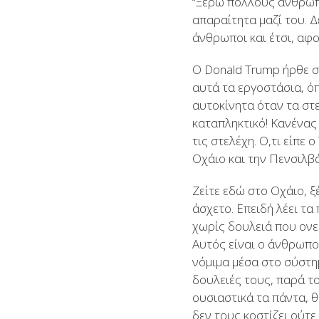
“Ξέρω πολλούς ανθρώπ
απαραίτητα μαζί του. Δ
άνθρωποι και έτσι, αφ
Ο Donald Trump ήρθε στ
αυτά τα εργοστάσια, όπ
αυτοκίνητα όταν τα στε
καταπληκτικό! Κανένας 
τις στελέχη. Ο,τι είπε
Οχάιο και την Πενσιλβάν
Ζείτε εδώ στο Οχάιο, ξέ
άσχετο. Επειδή λέει τ
χωρίς δουλειά που ονε
Αυτός είναι ο άνθρωπο
νόμιμα μέσα στο σύστη
δουλειές τους, παρά τ
ουσιαστικά τα πάντα, 
δεν τους κοστίζει ούτε