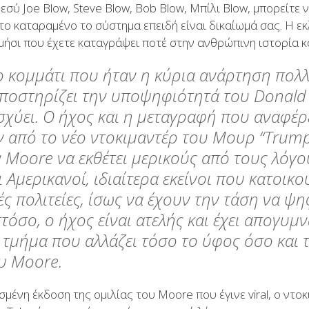
εσύ Joe Blow, Steve Blow, Bob Blow, Μπίλι Blow, μπορείτε ν
το καταραμένο το σύστημα επειδή είναι δικαίωμά σας. Η ε
μήσι που έχετε καταγράψει ποτέ στην ανθρώπινη ιστορία κα
ο κομμάτι που ήταν η κύρια ανάρτηση πολ
ποστηρίζει την υποψηφιότητά του Donald
ισχύει. Ο ήχος και η μεταγραφή που αναφέ
 από το νέο ντοκιμαντέρ του Μουρ “Trump
ν Moore να εκθέτει μερικούς από τους λόγο
 Αμερικανοί, ιδιαίτερα εκείνοι που κατοικο
ές πολιτείες, ίσως να έχουν την τάση να ψ
όσο, ο ήχος είναι ατελής και έχει απογυμ
 τμήμα που αλλάζει τόσο το ύφος όσο και 
ου Moore.
σμένη έκδοση της ομιλίας του Moore που έγινε viral, ο ντ