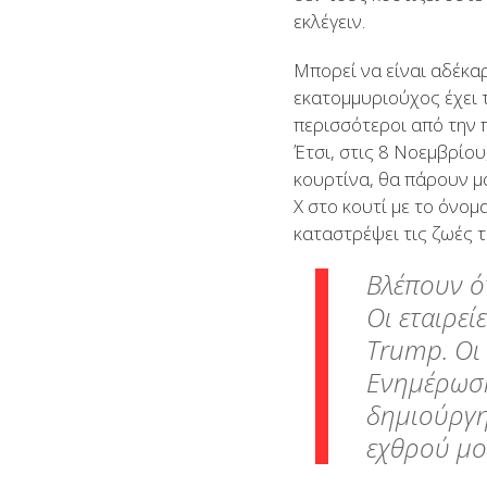
εκλέγειν.
Μπορεί να είναι αδέκαρ
εκατομμυριούχος έχει 
περισσότεροι από την 
Έτσι, στις 8 Νοεμβρίο
κουρτίνα, θα πάρουν μ
Χ στο κουτί με το όνομ
καταστρέψει τις ζωές τ
Βλέπουν ό
Οι εταιρεί
Trump. Οι
Ενημέρωση
δημιούργη
εχθρού μο