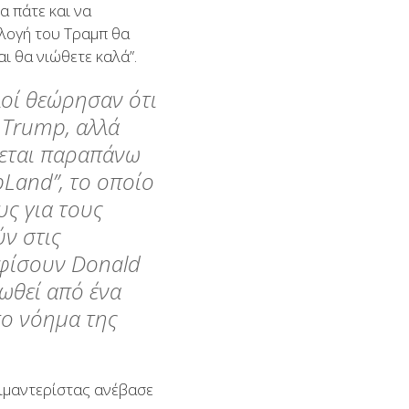
α πάτε και να
κλογή του Τραμπ θα
ι θα νιώθετε καλά”.
λοί θεώρησαν ότι
 Trump, αλλά
ρεται παραπάνω
Land”, το οποίο
υς για τους
ύν στις
ηφίσουν Donald
νωθεί από ένα
το νόημα της
οκιμαντερίστας ανέβασε