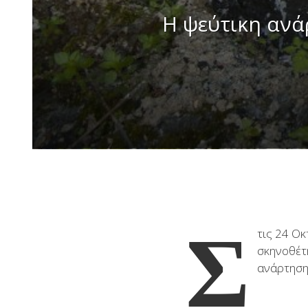
Η ψεύτικη ανά
Σ
τις 24 Οκ
σκηνοθέτη
ανάρτηση 