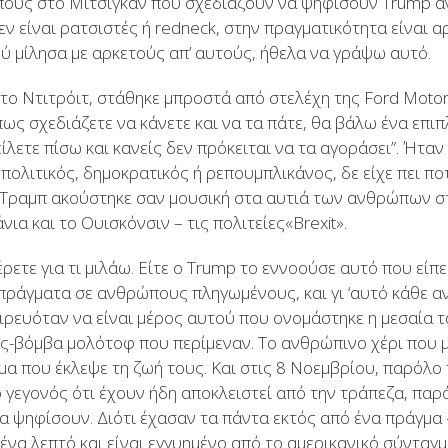
ους στο Μίτσιγκαν που σχεδιάζουν να ψηφίσουν Trump α
εν είναι ρατσιστές ή redneck, στην πραγματικότητα είναι 
ού μίλησα με αρκετούς απ’ αυτούς, ήθελα να γράψω αυτό.
ο Ντιτρόιτ, στάθηκε μπροστά από στελέχη της Ford Motor κ
ως σχεδιάζετε να κάνετε και να τα πάτε, θα βάλω ένα επι
ίλετε πίσω και κανείς δεν πρόκειται να τα αγοράσει”. Ήταν
πολιτικός, δημοκρατικός ή ρεπουμπλικάνος, δε είχε πει ποτ
 ο Τραμπ ακούστηκε σαν μουσική στα αυτιά των ανθρώπων σ
ια και το Ουισκόνσιν – τις πολιτείες«Brexit».
ρετε για τι μιλάω. Είτε ο Trump το εννοούσε αυτό που είπε 
α πράγματα σε ανθρώπους πληγωμένους, και γι ‘αυτό κάθε 
ιρευόταν να είναι μέρος αυτού που ονομάστηκε η μεσαία τ
ς-βόμβα μολότοφ που περίμεναν. Το ανθρώπινο χέρι που μπ
μα που έκλεψε τη ζωή τους. Και στις 8 Νοεμβρίου, παρόλο
ο γεγονός ότι έχουν ήδη αποκλειστεί από την τράπεζα, παρ
θα ψηφίσουν. Διότι έχασαν τα πάντα εκτός από ένα πράγμα
 ένα λεπτό και είναι εγγυημένο από το αμερικανικό σύνταγμ