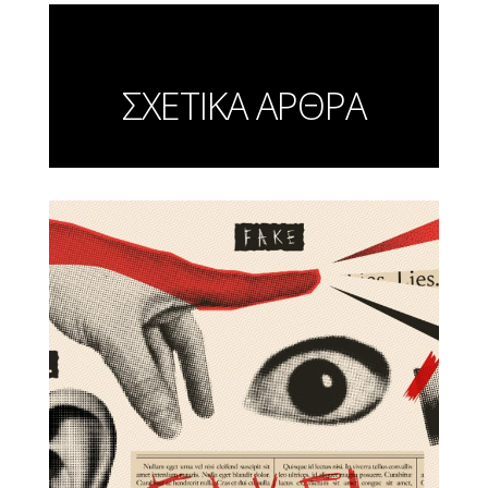
ΣΧΕΤΙΚΑ ΑΡΘΡΑ