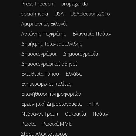
Press Freedom
propaganda
social media
USA
USAelections2016
Αμερικανικές Εκλογές
Αντώνης Παγκράτης
Βλαντιμίρ Πούτιν
Δημήτρης Τριανταφυλλίδης
Δημοσιογράφοι
Δημοσιογραφία
Δημοσιογραφικοί οδηγοί
Ελευθερία Τύπου
Ελλάδα
Ενημερωμένοι πολίτες
Επαλήθευση πληροφοριών
Ερευνητική Δημοσιογραφία
ΗΠΑ
Ντόναλντ Τραμπ
Ουκρανία
Πούτιν
Ρωσία
Ρωσικά ΜΜΕ
Σίσσυ Αλωνιστιώτου