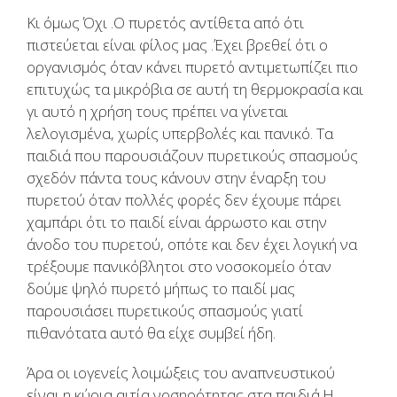
Κι όμως Όχι .Ο πυρετός αντίθετα από ότι
πιστεύεται είναι φίλος μας .Έχει βρεθεί ότι ο
οργανισμός όταν κάνει πυρετό αντιμετωπίζει πιο
επιτυχώς τα μικρόβια σε αυτή τη θερμοκρασία και
γι αυτό η χρήση τους πρέπει να γίνεται
λελογισμένα, χωρίς υπερβολές και πανικό. Τα
παιδιά που παρουσιάζουν πυρετικούς σπασμούς
σχεδόν πάντα τους κάνουν στην έναρξη του
πυρετού όταν πολλές φορές δεν έχουμε πάρει
χαμπάρι ότι το παιδί είναι άρρωστο και στην
άνοδο του πυρετού, οπότε και δεν έχει λογική να
τρέξουμε πανικόβλητοι στο νοσοκομείο όταν
δούμε ψηλό πυρετό μήπως το παιδί μας
παρουσιάσει πυρετικούς σπασμούς γιατί
πιθανότατα αυτό θα είχε συμβεί ήδη.
Άρα οι ιογενείς λοιμώξεις του αναπνευστικού
είναι η κύρια αιτία νοσηρότητας στα παιδιά.Η