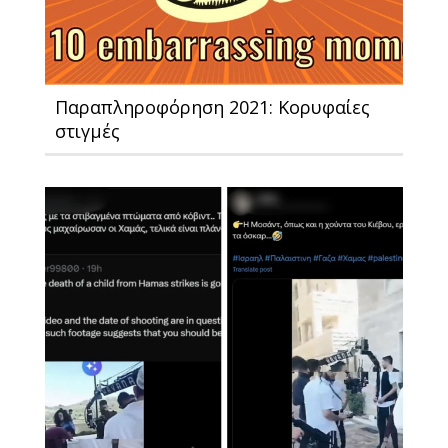
Παραπληροφόρηση 2021: Κορυφαίες
στιγμές