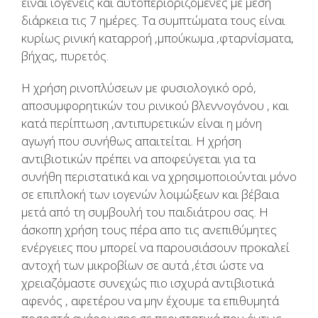
είναι ιογενείς και αυτοπεριοριζόμενες με μέση
διάρκεια τις 7 ημέρες. Τα συμπτώματα τους είναι
κυρίως ρινική καταρροή ,μπούκωμα ,φταρνίσματα,
βήχας, πυρετός.
Η χρήση ρινοπλύσεων με φυσιολογικό ορό,
αποσυμφορητικών του ρινικού βλεννογόνου , και
κατά περίπτωση ,αντιπυρετικών είναι η μόνη
αγωγή που συνήθως απαιτείται. Η χρήση
αντιβιοτικών πρέπει να αποφεύγεται για τα
συνήθη περιστατικά και να χρησιμοποιούνται μόνο
σε επιπλοκή των ιογενών λοιμώξεων και βέβαια
μετά από τη συμβουλή του παιδιάτρου σας. Η
άσκοπη χρήση τους πέρα απο τις ανεπιθύμητες
ενέργειες που μπορεί να παρουσιάσουν προκαλεί
αντοχή των μικροβίων σε αυτά ,έτσι ώστε να
χρειαζόμαστε συνεχώς πιο ισχυρά αντιβιοτικά
αφενός , αφετέρου να μην έχουμε τα επιθυμητά