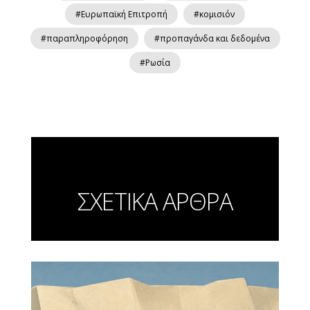
#Ευρωπαϊκή Επιτροπή
#κομισιόν
#παραπληροφόρηση
#προπαγάνδα και δεδομένα
#Ρωσία
ΣΧΕΤΙΚΑ ΑΡΘΡΑ