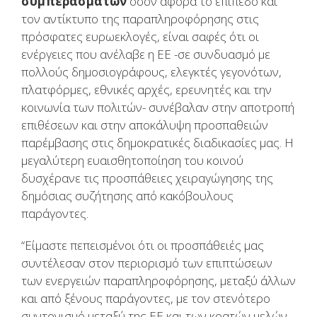
συμπερασμάτων
όσον αφορά το επίπεδο και
τον αντίκτυπο της παραπληροφόρησης στις
πρόσφατες ευρωεκλογές, είναι σαφές ότι οι
ενέργειες που ανέλαβε η ΕΕ -σε συνδυασμό με
πολλούς δημοσιογράφους, ελεγκτές γεγονότων,
πλατφόρμες, εθνικές αρχές, ερευνητές και την
κοινωνία των πολιτών- συνέβαλαν στην αποτροπή
επιθέσεων και στην αποκάλυψη προσπαθειών
παρέμβασης στις δημοκρατικές διαδικασίες μας. Η
μεγαλύτερη ευαισθητοποίηση του κοινού
δυσχέρανε τις προσπάθειες χειραγώγησης της
δημόσιας συζήτησης από κακόβουλους
παράγοντες.
“Είμαστε πεπεισμένοι ότι οι προσπάθειές μας
συντέλεσαν στον περιορισμό των επιπτώσεων
των ενεργειών παραπληροφόρησης, μεταξύ άλλων
και από ξένους παράγοντες, με τον στενότερο
συντονισμό μεταξύ της ΕΕ και των κρατών μελών.