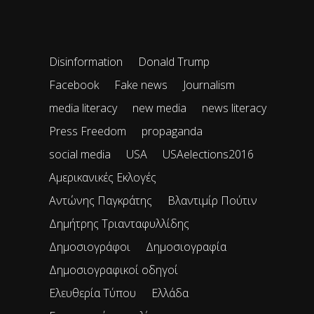
Disinformation
Donald Trump
Facebook
Fake news
Journalism
media literacy
new media
news literacy
Press Freedom
propaganda
social media
USA
USAelections2016
Αμερικανικές Εκλογές
Αντώνης Παγκράτης
Βλαντιμίρ Πούτιν
Δημήτρης Τριανταφυλλίδης
Δημοσιογράφοι
Δημοσιογραφία
Δημοσιογραφικοί οδηγοί
Ελευθερία Τύπου
Ελλάδα