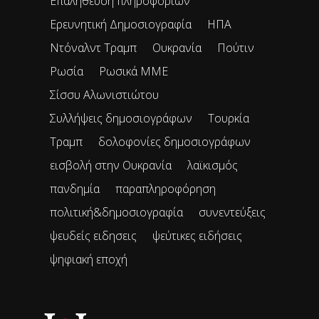
Επαλήθευση πληροφοριών
Ερευνητική Δημοσιογραφία
ΗΠΑ
Ντόναλντ Τραμπ
Ουκρανία
Πούτιν
Ρωσία
Ρωσικά ΜΜΕ
Σίσσυ Αλωνιστιώτου
Συλλήψεις δημοσιογράφων
Τουρκία
Τραμπ
δολοφονίες δημοσιογράφων
εισβολή στην Ουκρανία
λαϊκισμός
πανδημία
παραπληροφόρηση
πολιτική&δημοσιογραφία
συνεντεύξεις
ψευδείς ειδησεις
ψεύτικες ειδήσεις
ψηφιακή εποχή