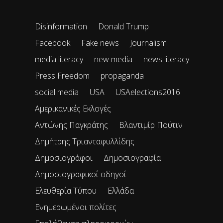
Disinformation
Donald Trump
Facebook
Fake news
Journalism
media literacy
new media
news literacy
Press Freedom
propaganda
social media
USA
USAelections2016
Αμερικανικές Εκλογές
Αντώνης Παγκράτης
Βλαντιμίρ Πούτιν
Δημήτρης Τριανταφυλλίδης
Δημοσιογράφοι
Δημοσιογραφία
Δημοσιογραφικοί οδηγοί
Ελευθερία Τύπου
Ελλάδα
Ενημερωμένοι πολίτες