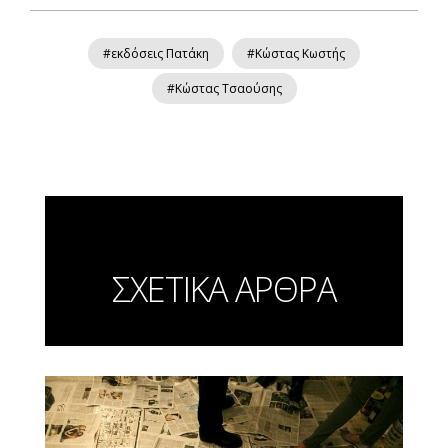
#εκδόσεις Πατάκη
#Κώστας Κωστής
#Κώστας Τσαούσης
ΣΧΕΤΙΚΑ ΑΡΘΡΑ