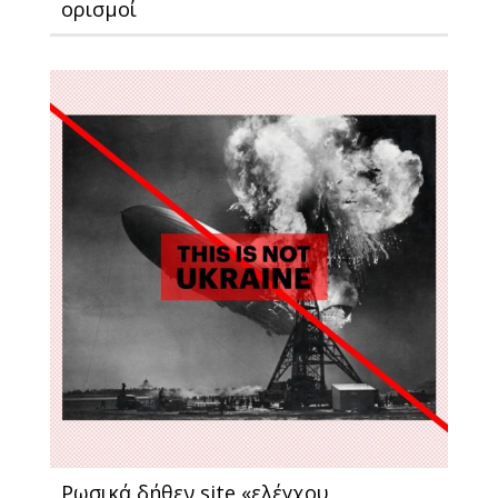
ορισμοί
Ρωσικά δήθεν site «ελέγχου