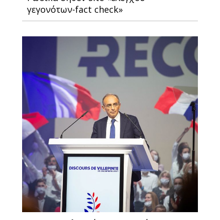
γεγονότων-fact check»