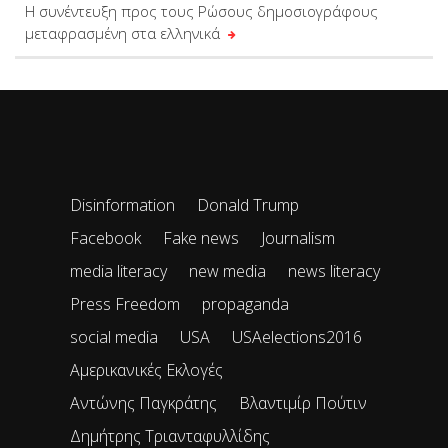
Η συνέντευξη προς τους Ρώσους δημοσιογράφους
μεταφρασμένη στα ελληνικά
Disinformation
Donald Trump
Facebook
Fake news
Journalism
media literacy
new media
news literacy
Press Freedom
propaganda
social media
USA
USAelections2016
Αμερικανικές Εκλογές
Αντώνης Παγκράτης
Βλαντιμίρ Πούτιν
Δημήτρης Τριανταφυλλίδης