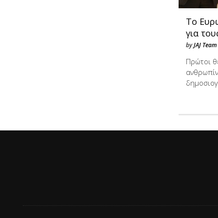
Το Ευρ
για το
by
JAJ Team
Πρώτοι θ
ανθρωπίν
δημοσιο