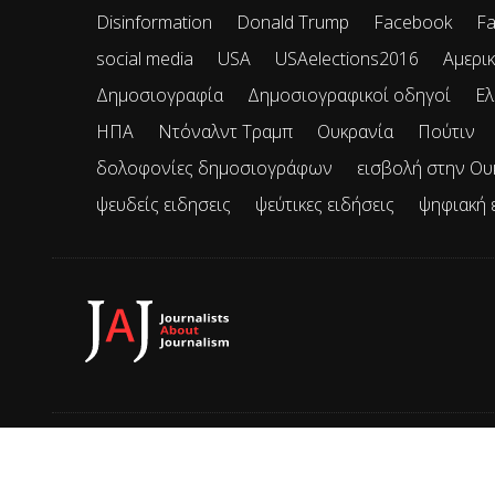
Disinformation
Donald Trump
Facebook
Fa
social media
USA
USAelections2016
Αμερικ
Δημοσιογραφία
Δημοσιογραφικοί οδηγοί
Ελ
ΗΠΑ
Ντόναλντ Τραμπ
Ουκρανία
Πούτιν
δολοφονίες δημοσιογράφων
εισβολή στην Ου
ψευδείς ειδησεις
ψεύτικες ειδήσεις
ψηφιακή 
© 2026 JAJ • Mε την επιφύλαξη παντός δικαιώματος.