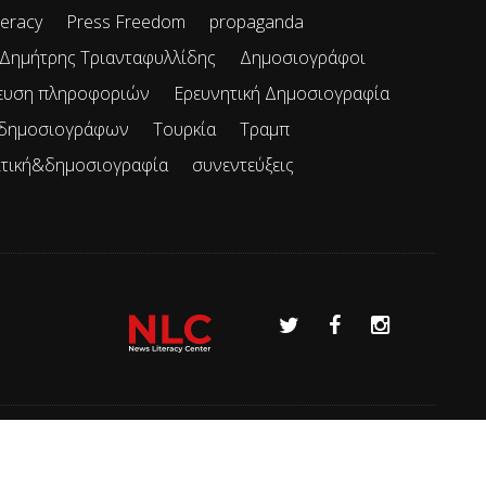
teracy
Press Freedom
propaganda
Δημήτρης Τριανταφυλλίδης
Δημοσιογράφοι
ευση πληροφοριών
Ερευνητική Δημοσιογραφία
 δημοσιογράφων
Τουρκία
Τραμπ
ιτική&δημοσιογραφία
συνεντεύξεις
Όροι χρήσης
Επικοινωνία