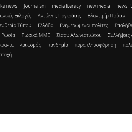
ke news
Journalism
media literacy
new media
news li
ανικές Εκλογές
Αντώνης Παγκράτης
Βλαντιμίρ Πούτιν
ευθερία Τύπου
Ελλάδα
Ενημερωμένοι πολίτες
Επαλήθ
Ρωσία
Ρωσικά ΜΜΕ
Σίσσυ Αλωνιστιώτου
Συλλήψεις
κρανία
λαϊκισμός
πανδημία
παραπληροφόρηση
πολ
εποχή