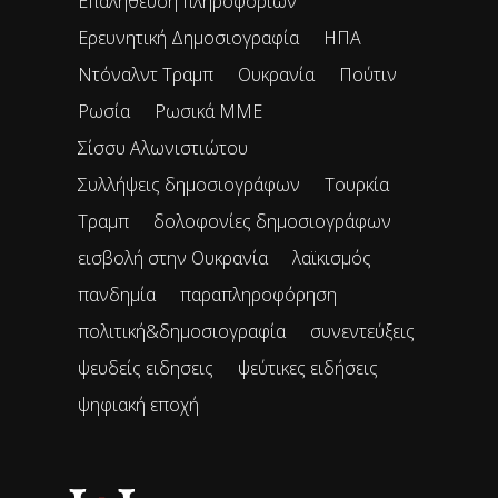
Επαλήθευση πληροφοριών
Ερευνητική Δημοσιογραφία
ΗΠΑ
Ντόναλντ Τραμπ
Ουκρανία
Πούτιν
Ρωσία
Ρωσικά ΜΜΕ
Σίσσυ Αλωνιστιώτου
Συλλήψεις δημοσιογράφων
Τουρκία
Τραμπ
δολοφονίες δημοσιογράφων
εισβολή στην Ουκρανία
λαϊκισμός
πανδημία
παραπληροφόρηση
πολιτική&δημοσιογραφία
συνεντεύξεις
ψευδείς ειδησεις
ψεύτικες ειδήσεις
ψηφιακή εποχή