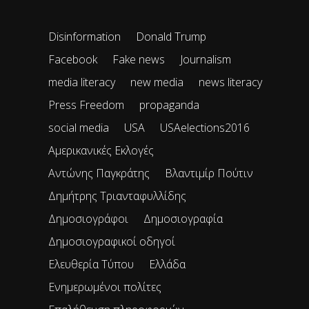
Disinformation
Donald Trump
Facebook
Fake news
Journalism
media literacy
new media
news literacy
Press Freedom
propaganda
social media
USA
USAelections2016
Αμερικανικές Εκλογές
Αντώνης Παγκράτης
Βλαντιμίρ Πούτιν
Δημήτρης Τριανταφυλλίδης
Δημοσιογράφοι
Δημοσιογραφία
Δημοσιογραφικοί οδηγοί
Ελευθερία Τύπου
Ελλάδα
Ενημερωμένοι πολίτες