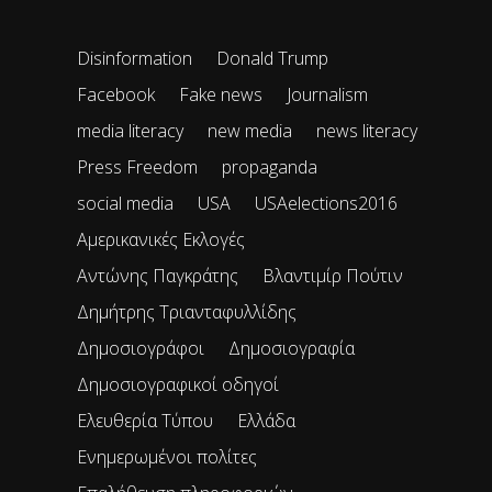
Disinformation
Donald Trump
Facebook
Fake news
Journalism
media literacy
new media
news literacy
Press Freedom
propaganda
social media
USA
USAelections2016
Αμερικανικές Εκλογές
Αντώνης Παγκράτης
Βλαντιμίρ Πούτιν
Δημήτρης Τριανταφυλλίδης
Δημοσιογράφοι
Δημοσιογραφία
Δημοσιογραφικοί οδηγοί
Ελευθερία Τύπου
Ελλάδα
Ενημερωμένοι πολίτες