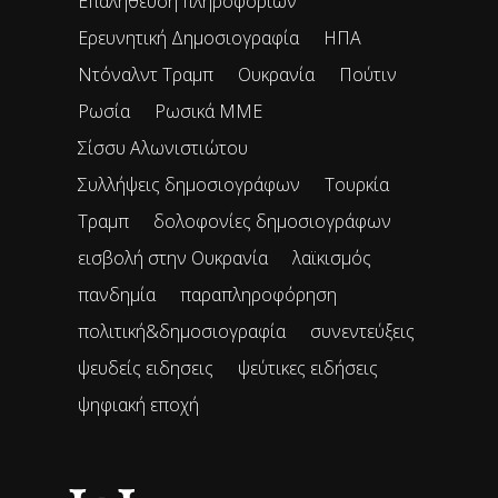
Επαλήθευση πληροφοριών
Ερευνητική Δημοσιογραφία
ΗΠΑ
Ντόναλντ Τραμπ
Ουκρανία
Πούτιν
Ρωσία
Ρωσικά ΜΜΕ
Σίσσυ Αλωνιστιώτου
Συλλήψεις δημοσιογράφων
Τουρκία
Τραμπ
δολοφονίες δημοσιογράφων
εισβολή στην Ουκρανία
λαϊκισμός
πανδημία
παραπληροφόρηση
πολιτική&δημοσιογραφία
συνεντεύξεις
ψευδείς ειδησεις
ψεύτικες ειδήσεις
ψηφιακή εποχή