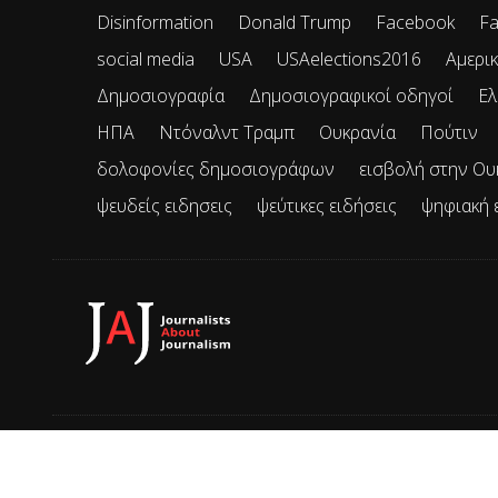
Disinformation
Donald Trump
Facebook
Fa
social media
USA
USAelections2016
Αμερικ
Δημοσιογραφία
Δημοσιογραφικοί οδηγοί
Ελ
ΗΠΑ
Ντόναλντ Τραμπ
Ουκρανία
Πούτιν
δολοφονίες δημοσιογράφων
εισβολή στην Ου
ψευδείς ειδησεις
ψεύτικες ειδήσεις
ψηφιακή 
© 2026 JAJ • Mε την επιφύλαξη παντός δικαιώματος.