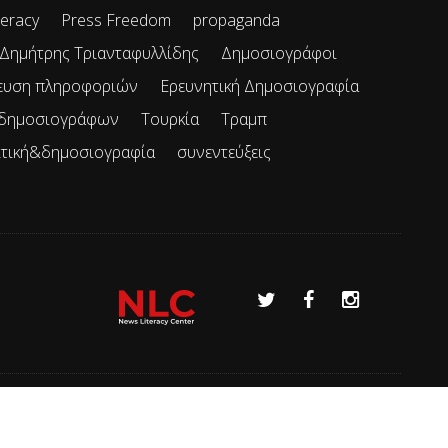
teracy
Press Freedom
propaganda
Δημήτρης Τριανταφυλλίδης
Δημοσιογράφοι
ευση πληροφοριών
Ερευνητική Δημοσιογραφία
 δημοσιογράφων
Τουρκία
Τραμπ
ιτική&δημοσιογραφία
συνεντεύξεις
Όροι χρήσης
Επικοινωνία