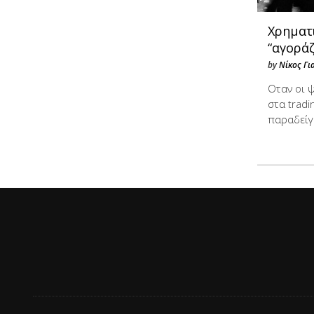
Χρηματι
“αγοράζ
by
Νίκος Γι
Οταν οι 
στα tradi
παραδείγ