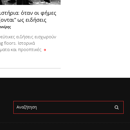
στήρια: όταν οι φήμες
ονται” ως ειδήσεις
αννίρης
ψεύτικες ειδήσεις εισχωρούν
ng floors. Ιστορικά
ματα και προοπτικές