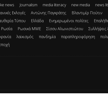
ke news
Journalism
media literacy
new media
news li
ανικές Εκλογές
Αντώνης Παγκράτης
Βλαντιμίρ Πούτιν
ευθερία Τύπου
Ελλάδα
Ενημερωμένοι πολίτες
Επαλήθ
Ρωσία
Ρωσικά ΜΜΕ
Σίσσυ Αλωνιστιώτου
Συλλήψεις
κρανία
λαϊκισμός
πανδημία
παραπληροφόρηση
πολ
εποχή