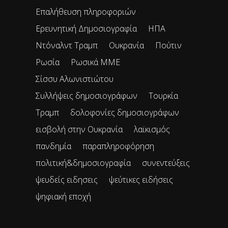
Επαλήθευση πληροφοριών
Ερευνητική Δημοσιογραφία
ΗΠΑ
Ντόναλντ Τραμπ
Ουκρανία
Πούτιν
Ρωσία
Ρωσικά ΜΜΕ
Σίσσυ Αλωνιστιώτου
Συλλήψεις δημοσιογράφων
Τουρκία
Τραμπ
δολοφονίες δημοσιογράφων
εισβολή στην Ουκρανία
λαϊκισμός
πανδημία
παραπληροφόρηση
πολιτική&δημοσιογραφία
συνεντεύξεις
ψευδείς ειδησεις
ψεύτικες ειδήσεις
ψηφιακή εποχή