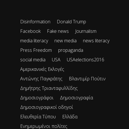
Disinformation
Donald Trump
Facebook
Fake news
Journalism
media literacy
new media
news literacy
Press Freedom
propaganda
social media
USA
USAelections2016
Αμερικανικές Εκλογές
Αντώνης Παγκράτης
Βλαντιμίρ Πούτιν
Δημήτρης Τριανταφυλλίδης
Δημοσιογράφοι
Δημοσιογραφία
Δημοσιογραφικοί οδηγοί
Ελευθερία Τύπου
Ελλάδα
Ενημερωμένοι πολίτες